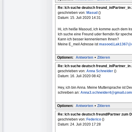
Re: Ich suche deutsch freund_in/Partner_i
geschrieben von:
Masud
()
Datum: 15. Juli 2020 14:31
Hi, ich heiße Masoud, ich komme auch dem Ir
Ich suche eine Freund uder fierndin für spech
Kann ich besser kennenlernen Ihnen?
Meine E_meil Adresse ist
masood.Lak1367@
Optionen:
Antworten
•
Zitieren
Re: Ich suche deutsch freund_in/Partner_i
geschrieben von:
Anna Schneider
()
Datum: 16. Juli 2020 08:42
Hey, ich bin Anna. Meine Muttersprache ist Deu
schreiben an:
Anna3.schneider4@gmail.com
Optionen:
Antworten
•
Zitieren
Re: Ich suche deutsch freund/Partner zum 
geschrieben von:
Federico
()
Datum: 24. Juli 2020 17:28