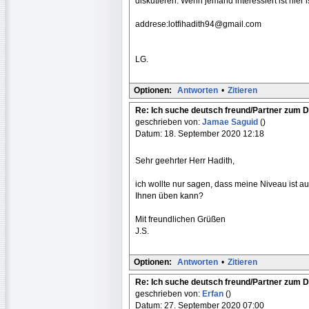
diskutieren. Wenn jemand interessiert ist hier 
addrese:lotfihadith94@gmail.com
LG.
Optionen:
Antworten
•
Zitieren
Re: Ich suche deutsch freund/Partner zum 
geschrieben von:
Jamae Saguid
()
Datum: 18. September 2020 12:18
Sehr geehrter Herr Hadith,
ich wollte nur sagen, dass meine Niveau ist au
Ihnen üben kann?
Mit freundlichen Grüßen
J.S.
Optionen:
Antworten
•
Zitieren
Re: Ich suche deutsch freund/Partner zum 
geschrieben von:
Erfan
()
Datum: 27. September 2020 07:00