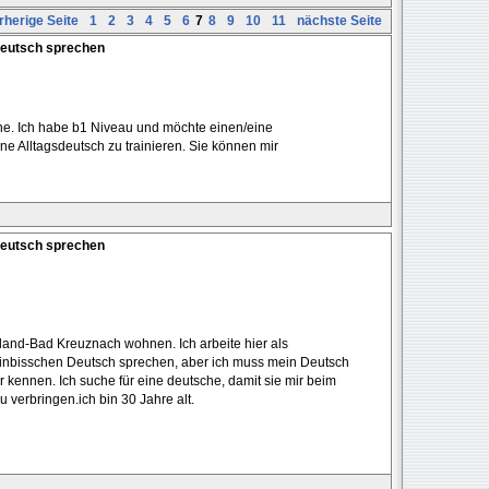
rherige Seite
1
2
3
4
5
6
7
8
9
10
11
nächste Seite
Deutsch sprechen
aine. Ich habe b1 Niveau und möchte einen/eine
e Alltagsdeutsch zu trainieren. Sie können mir
Deutsch sprechen
hland-Bad Kreuznach wohnen. Ich arbeite hier als
einbisschen Deutsch sprechen, aber ich muss mein Deutsch
kennen. Ich suche für eine deutsche, damit sie mir beim
u verbringen.ich bin 30 Jahre alt.