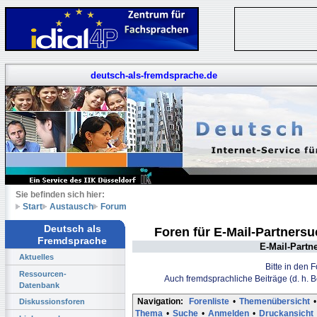
deutsch-als-fremdsprache.de
Sie befinden sich hier:
Start
Austausch
Forum
Deutsch als
Foren für E-Mail-Partners
Fremdsprache
E-Mail-Partn
Aktuelles
Bitte in den 
Ressourcen-
Auch fremdsprachliche Beiträge (d. h. 
Datenbank
Navigation:
Forenliste
•
Themenübersicht
•
Diskussionsforen
Thema
•
Suche
•
Anmelden
•
Druckansicht