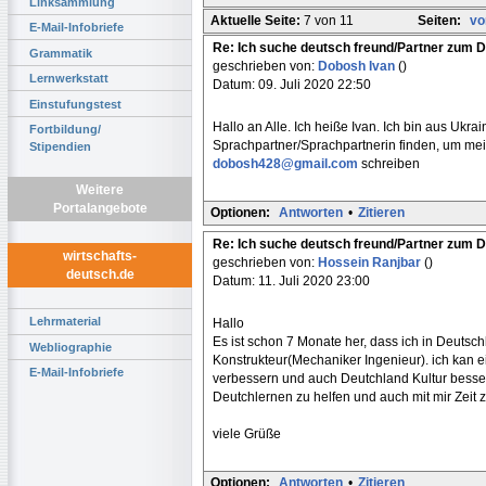
Linksammlung
Aktuelle Seite:
7 von 11
Seiten:
vo
E-Mail-Infobriefe
Re: Ich suche deutsch freund/Partner zum 
Grammatik
geschrieben von:
Dobosh Ivan
()
Lernwerkstatt
Datum: 09. Juli 2020 22:50
Einstufungstest
Hallo an Alle. Ich heiße Ivan. Ich bin aus Ukr
Fortbildung/
Sprachpartner/Sprachpartnerin finden, um mein
Stipendien
dobosh428@gmail.com
schreiben
Weitere
Portalangebote
Optionen:
Antworten
•
Zitieren
Re: Ich suche deutsch freund/Partner zum 
wirtschafts-
geschrieben von:
Hossein Ranjbar
()
deutsch.de
Datum: 11. Juli 2020 23:00
Lehrmaterial
Hallo
Es ist schon 7 Monate her, dass ich in Deutsc
Webliographie
Konstrukteur(Mechaniker Ingenieur). ich kan 
E-Mail-Infobriefe
verbessern und auch Deutchland Kultur besser 
Deutchlernen zu helfen und auch mit mir Zeit z
viele Grüße
Optionen:
Antworten
•
Zitieren