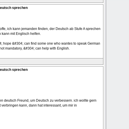
Deutsch sprechen
 hoffe, ich kann jemanden finden, der Deutsch ab Stufe A sprechen
h kann mit Englisch helfen.
04; hope &#304; can find some one who wantes to speak German
 not mandatory, &#304; can help with English.
Deutsch sprechen
te nen deutsch Freund, um Deutsch zu verbessern. ich wollte gern
 verbringen kann, dann hat interessant, um mir in