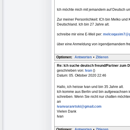
Ich möchte mich mit jemandem auf Deutsch unt
Zur meiner Personlichkeit: ICh bin Melko und
Deutschland. Ich bin 27 Jahre alt.
schreibe mir eine E-Meil per:
melcoqasim7@g
über eine Anmeldung von irgendjemandem fre
Optionen:
Antworten
•
Zitieren
Re: Ich suche deutsch freund/Partner zum 
geschrieben von:
Ivan
()
Datum: 05. Oktober 2020 22:46
Hallo, ich heisse Ivan und bin 35 Jahre alt.
Ich komme aus Berlin und bin aufgewachsen i
schreiben. Wenn Sie nicht nur chatten möchten
an
ivanvaranrtski@gmail.com
Vielen Dank
Ivan
Optionen:
Antworten
•
Zitieren