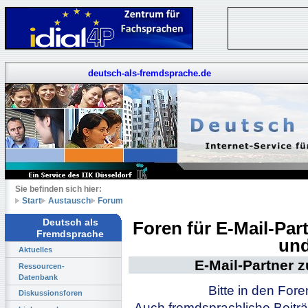
deutsch-als-fremdsprache.de
Sie befinden sich hier:
Start
Austausch
Forum
Deutsch als
Foren für E-Mail-Pa
Fremdsprache
und
Aktuelles
E-Mail-Partner 
Ressourcen-
Datenbank
Bitte in den For
Diskussionsforen
Auch fremdsprachliche Beiträ