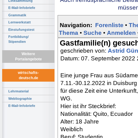
Linksammlung
müssen 
E-Mail-Infobriefe
Grammatik
Lernwerkstatt
Navigation:
Forenliste
•
Th
Einstufungstest
Thema
•
Suche
•
Anmelden
Fortbildung/
Gastfamilie(n) gesuc
Stipendien
geschrieben von:
Astrid Gü
Weitere
Datum: 07. September 2022 
Portalangebote
wirtschafts-
Eine junge Frau aus Südameri
deutsch.de
7.11.-30.12.2022 in Duisbur
für diese Zeit eine Unterkunft
Lehrmaterial
WG.
Webliographie
Hier ist ihr Steckbrief:
E-Mail-Infobriefe
Nationalität: Quito, Ecuador
Alter: 18 Jahre
Weiblich
Beruf: Studentin