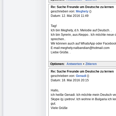
Re: Suche Freunde um Deutsche zu lernen
geschrieben von:
Meghety
()
Datum: 12. Mai 2016 11:49
Tag!
Ich bin Meghety, d.h. Melodie auf Deutsch. .
Ich bin Syrerin, aus Aleppo.. Ich möchte neu
sprechen..
Wir können auch auf WhatsApp oder Facebook
E-mail:meghety.nalbandian@hotmail.com
Liebe Grüße. .
Optionen:
Antworten
•
Zitieren
Re: Suche Freunde um Deutsche zu lernen
geschrieben von:
Genadi
()
Datum: 18. Mai 2016 20:15
Hallo,
ich heiße Genadi. Ich möchte mein Deutsch ver
Skype /g.i.petrov/. Ich wohne in Bulgaria ich l
gut.
Viele Grüße