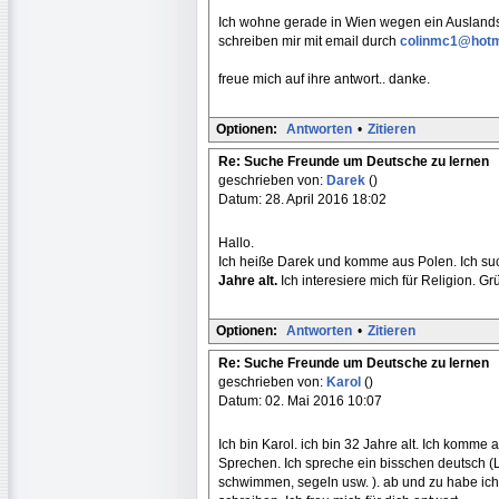
Ich wohne gerade in Wien wegen ein Auslandse
schreiben mir mit email durch
colinmc1@hotm
freue mich auf ihre antwort.. danke.
Optionen:
Antworten
•
Zitieren
Re: Suche Freunde um Deutsche zu lernen
geschrieben von:
Darek
()
Datum: 28. April 2016 18:02
Hallo.
Ich heiße Darek und komme aus Polen. Ich s
Jahre alt.
Ich interesiere mich für Religion. G
Optionen:
Antworten
•
Zitieren
Re: Suche Freunde um Deutsche zu lernen
geschrieben von:
Karol
()
Datum: 02. Mai 2016 10:07
Ich bin Karol. ich bin 32 Jahre alt. Ich komme a
Sprechen. Ich spreche ein bisschen deutsch (Lev
schwimmen, segeln usw. ). ab und zu habe ich 