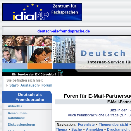
deutsch-als-fremdsprache.de
Sie befinden sich hier:
Start
Austausch
Forum
Deutsch als
Foren für E-Mail-Partners
Fremdsprache
E-Mail-Partn
Aktuelles
Bitte in den 
Ressourcen-
Auch fremdsprachliche Beiträge (d. h. 
Datenbank
Navigation:
Forenliste
•
Themenübersicht
•
Diskussionsforen
Thema
•
Suche
•
Anmelden
•
Druckansicht