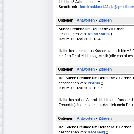
Ich bin 18 Jahre alt und Mann.
Schrribt mir :
fedrixsakbes123aja@gmail.co
Optionen:
Antworten
•
Zitieren
Suche Freunde um Deutsche zu lernen
geschrieben von:
Anton Svirin
()
Datum: 05. Mai 2016 13:40
Hallo! Ich komme aus Kasachstan. Ich bin A2 D
bin froh für alle! Ich mag Musik (alle von blue
Optionen:
Antworten
•
Zitieren
Re: Suche Freunde um Deutsche zu lernen.
geschrieben von:
Pistrun
()
Datum: 05. Mai 2016 13:54
Hallo. Ich heisse Andrei. Ich bin aus Russland
Freund(in) finden kann, mit dem ich mein Deu
Optionen:
Antworten
•
Zitieren
Re: Suche Freunde um Deutsche zu lernen
geschrieben von:
Haosheng
()