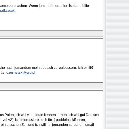
mester machen. Wenn jemand interresiert ist dann bitte
ail.co.uk
.
uche nach jemandem mein deutsch zu verbessern.
Ich bin 50
rüße.
czernetzki@wp.pl
us Polen, ich will viele leute kennen lernen. Ich will gut Deutsch
el A2). Ich interessiere mich für: ( paddeln, skifahren,
ein bisschen Zeit und ich will mit jemanden sprechen, email