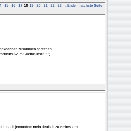
4
15
16
17
18
19
20
21
22
23
...Ende
nächste Seite
 Wir koennen zusammen sprechen.
chkurs A2 im Goethe-Institut. :)
uche nach jemandem mein deutsch zu verbessern.