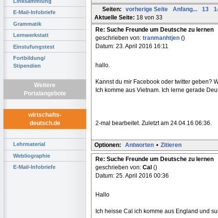
Linksammlung
Seiten:
vorherige Seite
Anfang...
13
1
E-Mail-Infobriefe
Aktuelle Seite:
18 von 33
Grammatik
Re: Suche Freunde um Deutsche zu lernen
Lernwerkstatt
geschrieben von:
tranmanhtjen
()
Datum: 23. April 2016 16:11
Einstufungstest
Fortbildung/
hallo.
Stipendien
Kannst du mir Facebook oder twitter geben?
Weitere
Ich komme aus Vietnam. Ich lerne gerade Deuts
Portalangebote
wirtschafts-
2-mal bearbeitet. Zuletzt am 24.04.16 06:36.
deutsch.de
Lehrmaterial
Optionen:
Antworten
•
Zitieren
Webliographie
Re: Suche Freunde um Deutsche zu lernen
geschrieben von:
Cal
()
E-Mail-Infobriefe
Datum: 25. April 2016 00:36
Hallo
Ich heisse Cal ich komme aus England und s