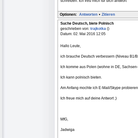
schreiben. Ich freu mich für dich antwort
Optionen:
Antworten
•
Zitieren
Suche Deutsch, biete Polnisch
geschrieben von:
trajkotka
()
Datum: 02. Mai 2016 12:05
Hallo Leute,
ich brauche Deutsch verbessern (Niveau B1/B
Ich komme aus Polen (wohne in DE, Sachsen-
Ich kann polnisch bieten.
Am Anfang mochte ich E-Mail/Skype probieren, o
Ich freue mich auf deine Antwort ;)
MfG,
Jadwiga