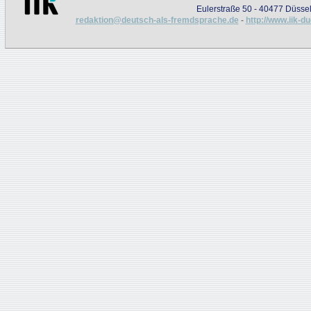
Eulerstraße 50 - 40477 Düssel
redaktion@deutsch-als-fremdsprache.de
-
http://www.iik-d