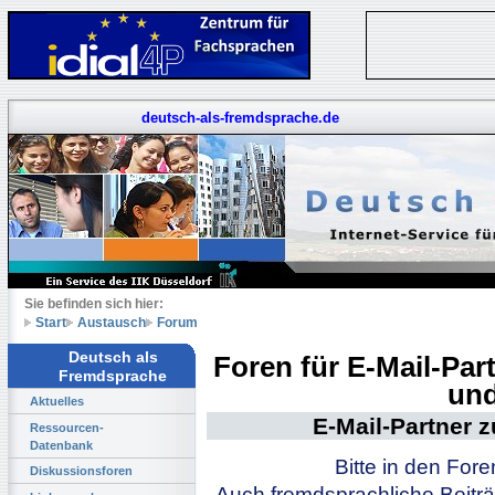
deutsch-als-fremdsprache.de
Sie befinden sich hier:
Start
Austausch
Forum
Deutsch als
Foren für E-Mail-Pa
Fremdsprache
und
Aktuelles
E-Mail-Partner 
Ressourcen-
Datenbank
Bitte in den For
Diskussionsforen
Auch fremdsprachliche Beiträ