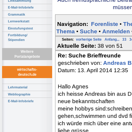
Linksammlung
müssen 
E-Mail-Infobriefe
Grammatik
Lernwerkstatt
Navigation:
Forenliste
•
Th
Einstufungstest
Thema
•
Suche
•
Anmelden
Fortbildung/
Seiten:
vorherige Seite
Anfang...
33
3
Stipendien
Aktuelle Seite:
38 von 51
Weitere
Re: Suche Brieffreunde
Portalangebote
geschrieben von:
Andreas 
Datum: 13. April 2014 12:35
wirtschafts-
deutsch.de
Hallo Agnes
Lehrmaterial
ich heisse Andreas bin aus 
Webliographie
neue bekanntschaften
E-Mail-Infobriefe
meine hobbys sind:schreibe
gehen,schwimmen und dvd f
ich würde mich über eine ant
liebe grüsse