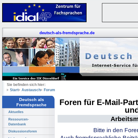
deutsch-als-fremdsprache.de
Sie befinden sich hier:
Start
Austausch
Forum
Deutsch als
Foren für E-Mail-Pa
Fremdsprache
und
Aktuelles
Arbeitsm
Ressourcen-
Datenbank
Bitte in den For
Diskussionsforen
Auch fremdsprachliche Beiträ