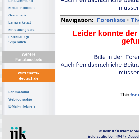
Linksammlung
müssen 
E-Mail-Infobriefe
Grammatik
Navigation:
Forenliste
•
Th
Lernwerkstatt
Einstufungstest
Leider konnte der
Fortbildung/
gefu
Stipendien
Weitere
Bitte in den For
Portalangebote
Auch fremdsprachliche Beiträ
müssen 
wirtschafts-
deutsch.de
Lehrmaterial
This
for
Webliographie
E-Mail-Infobriefe
©
Institut für Internati
Eulerstraße 50 - 40477 Düssel