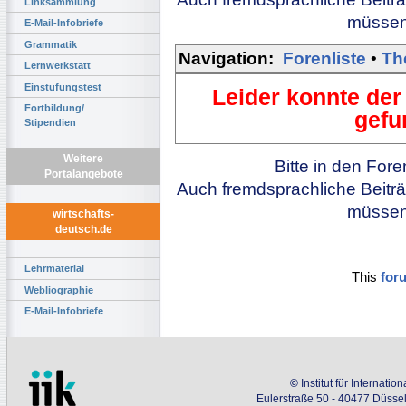
Linksammlung
müssen 
E-Mail-Infobriefe
Grammatik
Navigation:
Forenliste
•
Th
Lernwerkstatt
Einstufungstest
Leider konnte der
Fortbildung/
gefu
Stipendien
Weitere
Bitte in den For
Portalangebote
Auch fremdsprachliche Beiträ
müssen 
wirtschafts-
deutsch.de
Lehrmaterial
This
for
Webliographie
E-Mail-Infobriefe
©
Institut für Internati
Eulerstraße 50 - 40477 Düssel