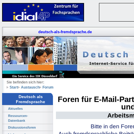
deutsch-als-fremdsprache.de
Sie befinden sich hier:
Start
Austausch
Forum
Deutsch als
Foren für E-Mail-Pa
Fremdsprache
und
Aktuelles
Arbeitsm
Ressourcen-
Datenbank
Bitte in den For
Diskussionsforen
Auch fremdsprachliche Beiträ