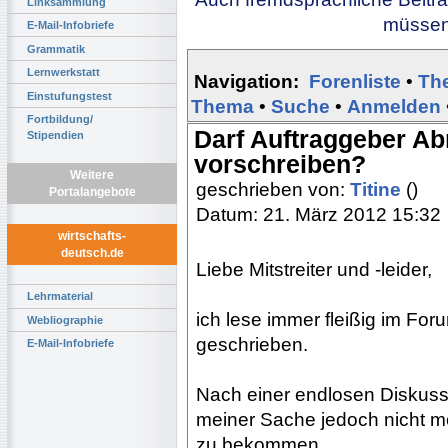
Linksammlung
müssen 
E-Mail-Infobriefe
Grammatik
Lernwerkstatt
Navigation:
Forenliste
•
Th
Einstufungstest
Thema
•
Suche
•
Anmelden
Fortbildung/
Darf Auftraggeber A
Stipendien
vorschreiben?
Weitere
geschrieben von:
Titine
()
Portalangebote
Datum: 21. März 2012 15:32
wirtschafts-
deutsch.de
Liebe Mitstreiter und -leider,
Lehrmaterial
ich lese immer fleißig im For
Webliographie
geschrieben.
E-Mail-Infobriefe
Nach einer endlosen Diskussi
meiner Sache jedoch nicht me
zu bekommen.