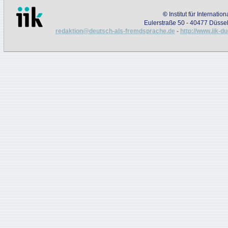
©
Institut für Internati
Eulerstraße 50 - 40477 Düssel
redaktion@deutsch-als-fremdsprache.de
-
http://www.iik-d