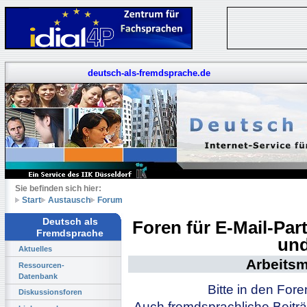
deutsch-als-fremdsprache.de
Sie befinden sich hier:
Start
Austausch
Forum
Deutsch als
Foren für E-Mail-Pa
Fremdsprache
und
Aktuelles
Arbeitsm
Ressourcen-
Datenbank
Bitte in den For
Diskussionsforen
Auch fremdsprachliche Beiträ