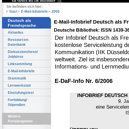
Sie befinden sich hier:
Start
E-Mail-Infobriefe
2006
Deutsch als
E-Mail-Infobrief Deutsch als
Fremdsprache
Deutsche Bibliothek: ISSN 1439-3
Aktuelles
Der Infobrief Deutsch als Fr
Ressourcen-
kostenlose Serviceleistung des
Datenbank
Kommunikation (IIK Düsseldo
Diskussionsforen/
Jobbörse
weltweit. Ziel ist insbesonde
Linksammlung
Informations- und Lernmediu
E-Mail-Infobriefe
Grammatik
E-DaF-Info Nr. 6/2006
Lernwerkstatt
Einstufungstest
INFOBRIEF DEUTSCH 
Fortbildung/
9. Ja
Stipendien
eine Servicelei
I
Weitere
Portalangebote