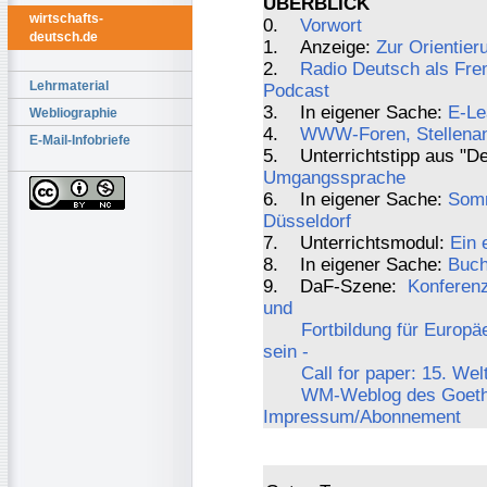
ÜBERBLICK
wirtschafts-
0.
Vorwort
deutsch.de
1. Anzeige:
Zur Orientier
2.
Radio Deutsch als Fre
Lehrmaterial
Podcast
3. In eigener Sache:
E-Le
Webliographie
4.
WWW-Foren, Stellenang
E-Mail-Infobriefe
5. Unterrichtstipp aus "De
Umgangssprache
6. In eigener Sache:
Somm
Düsseldorf
7. Unterrichtsmodul:
Ein 
8. In eigener Sache:
Buch
9. DaF-Szene:
Konferenz
und
Fortbildung für Europäe
sein -
Call for paper: 15. We
WM-Weblog des Goethe-
Impressum/Abonnement