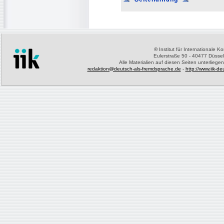
©
Institut für Internationale 
Eulerstraße 50 - 40477 Düssel
Alle Materialien auf diesen Seiten unterliege
redaktion@deutsch-als-fremdsprache.de
-
http://www.iik-d