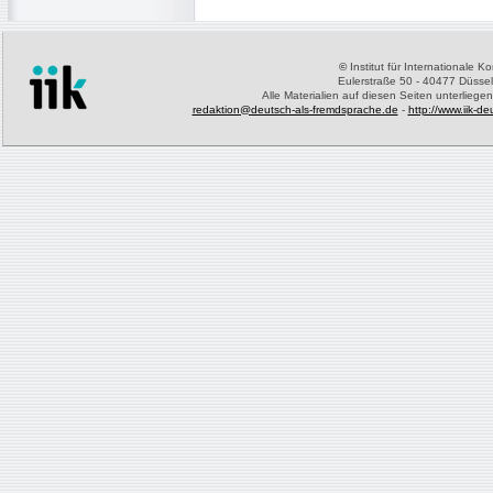
©
Institut für Internationale 
Eulerstraße 50 - 40477 Düssel
Alle Materialien auf diesen Seiten unterliege
redaktion@deutsch-als-fremdsprache.de
-
http://www.iik-d