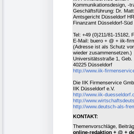
Kommunikationsdesign, -tra
Geschäftsführung: Dr. Mat
Amtsgericht Düsseldorf H
Finanzamt Düsseldorf-Süd 
Tel: +49 (0)211/81-15182, 
E-Mail: buero + @ + iik-fi
(Adresse ist als Schutz vor 
wieder zusammensetzen.)
Universitätsstraße 1, Geb.
40225 Düsseldorf
http://www.iik-firmenservic
Die IIK Firmenservice GmbH
IIK Düsseldorf e.V.
http://www.iik-duesseldorf.
http://www.wirtschaftsdeut
http://www.deutsch-als-fr
KONTAKT:
Themenvorschläge, Beiträge
online-redaktion + @ + d