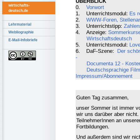
ÜBERBLICK
wirtschafts-
0.
Vorwort
deutsch.de
1. Unterrichtsmodul:
Es r
2.
WWW-Foren, Stellenang
Lehrmaterial
3. Unterrichtstipp:
Zahlen
4. Anzeige:
Sommerkurse
Webliographie
Wirtschaftsdeutsch
E-Mail-Infobriefe
5. Unterrichtsmodul:
Love
6. DaF-Szene:
Der schön
-
Documenta 12 - Kosten
Deutschsprachige Film
Impressum/Abonnement
Guten Tag zusammen,
unser Sommer ist immer vo
wir uns darüber aber nicht.
TeilnehmerInnen an unser
Fortbildungen.
Und außerdem sind wir nicht