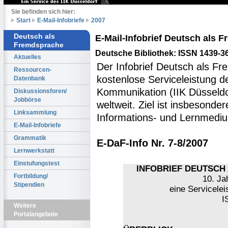
Sie befinden sich hier:
Start
E-Mail-Infobriefe
2007
Deutsch als
E-Mail-Infobrief Deutsch als
Fremdsprache
Deutsche Bibliothek: ISSN 1439-3
Aktuelles
Der Infobrief Deutsch als Fr
Ressourcen-
kostenlose Serviceleistung des
Datenbank
Kommunikation (IIK Düsseldo
Diskussionsforen/
Jobbörse
weltweit. Ziel ist insbesonde
Linksammlung
Informations- und Lernmediu
E-Mail-Infobriefe
Grammatik
E-DaF-Info Nr. 7-8/2007
Lernwerkstatt
Einstufungstest
INFOBRIEF DEUTSCH 
Fortbildung/
10. Ja
Stipendien
eine Servicelei
I
Weitere
Portalangebote