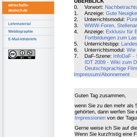
ÜBERBLICK
wirtschafts-
0. Vorwort:
Nachbetracht
deutsch.de
1. Anzeige:
Gute Neuigkei
2. Unterrichtsmodul:
Pünk
Lehrmaterial
3.
WWW-Foren, Stellenang
4. Anzeige:
Exklusiv für
Webliographie
Fortbildungen zum Las
E-Mail-Infobriefe
5. Unterrichtstipp:
Landes
6. Unterrichtsmodul:
Wie
7. DaF-Szene:
InfoDaF -
IDT 2009 - Wiki zum D
Deutschsprachige Film
Impressum/Abonnement
Guten Tag zusammen,
wenn Sie zu den mehr als 
gehörten, dann werfen Sie 
Impressionen
von der Tagun
Gerne weise ich Sie auf die
Wenn Sie kurzfristig eine 