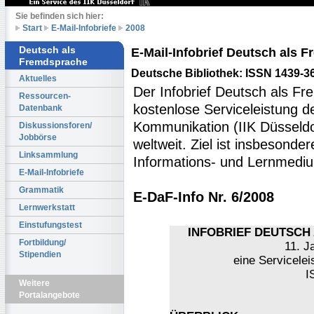
Sie befinden sich hier:
Start
E-Mail-Infobriefe
2008
Deutsch als
E-Mail-Infobrief Deutsch als
Fremdsprache
Deutsche Bibliothek: ISSN 1439-3
Aktuelles
Der Infobrief Deutsch als Fr
Ressourcen-
kostenlose Serviceleistung des
Datenbank
Kommunikation (IIK Düsseldo
Diskussionsforen/
Jobbörse
weltweit. Ziel ist insbesonde
Linksammlung
Informations- und Lernmediu
E-Mail-Infobriefe
Grammatik
E-DaF-Info Nr. 6/2008
Lernwerkstatt
Einstufungstest
INFOBRIEF DEUTSCH 
Fortbildung/
11. J
Stipendien
eine Servicelei
I
Weitere
Portalangebote