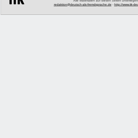
Alle Materialien auf diesen Seiten unterliege
redaktion@deutsch-als-fremdsprache.de
-
http://www.iik-d