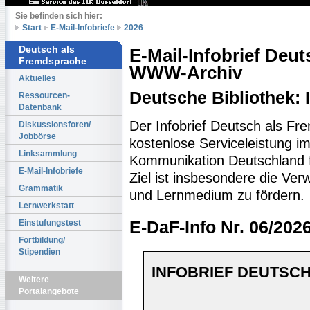
Sie befinden sich hier:
Start
E-Mail-Infobriefe
2026
Deutsch als
E-Mail-Infobrief Deu
Fremdsprache
WWW-Archiv
Aktuelles
Deutsche Bibliothek:
Ressourcen-
Datenbank
Der Infobrief Deutsch als Fr
Diskussionsforen/
Jobbörse
kostenlose Serviceleistung im 
Linksammlung
Kommunikation Deutschland f
E-Mail-Infobriefe
Ziel ist insbesondere die Ver
Grammatik
und Lernmedium zu fördern.
Lernwerkstatt
Einstufungstest
E-DaF-Info Nr. 06/202
Fortbildung/
Stipendien
INFOBRIEF DEUTSCH
Weitere
Portalangebote