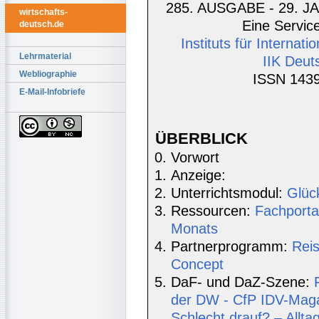
285. AUSGABE - 29. JA
wirtschafts-
Eine Service
deutsch.de
Instituts für Interna
Lehrmaterial
IIK Deut
Webliographie
ISSN 1439
E-Mail-Infobriefe
ÜBERBLICK
Vorwort
Anzeige:
Unterrichtsmodul:
Glüc
Ressourcen:
Fachporta
Monats
Partnerprogramm:
Rei
Concept
DaF- und DaZ-Szene:
der DW - CfP IDV-Maga
Schlecht drauf? – Allt