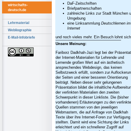
DaF-Zeitschriften
wirtschafts-
Briefpartnerschaften
deutsch.de
zahlreiche Links zur Stadt München 
Umgebung
Lehrmaterial
eine Linksammlung
Deutschlernen im
Internet
Webliographie
und noch vieles mehr. Ein Besuch lohnt sich
E-Mail-Infobriefe
Unsere Meinung:
Fariborz Dadkhah-Jazi legt bei der Präsentat
der Internet-Materialien für Lehrende und
Lernende großen Wert auf ein ästhetisch
ansprechendes Webdesign, das keinen
Selbstzweck erfüllt, sondern zur Auflockeru
der Seiten und einer besseren Orientierung
beiträgt. Neben dieser sehr gelungenen
Präsentation bildet die inhaltliche Aufbereitu
der verlinkten Materialien den zweiten
Schwerpunkt in dieser Linkliste. Die (bisher
vorhandenen) Erläuterungen zu den verlinkt
Quellen stammen von den jeweiligen
Webmastern, die auf Anfrage von Dadkhah
Texte über ihre Internet-Foren zur Verfügung
stellten. Damit wird eine Sichtung der Links
erleichtert und ein schnellerer Zugriff auf