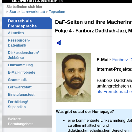
Sie befinden sich hier:
Start
Lernwerkstatt
Topseiten
Deutsch als
DaF-Seiten und ihre MacherIn
Fremdsprache
Folge 4 - Fariborz Dadkhah-Jazi,
Aktuelles
Ressourcen-
Datenbank
Diskussionsforen/
Jobbörse
E-Mail:
Fariborz 
Linksammlung
Internet-Projekte
E-Mail-Infobriefe
Fariborz Dadkhahs
Grammatik
umfangreichsten u
Lernwerkstatt
als Fremdsprache
Einstufungstest
Fortbildung/
Stipendien
Was gibt es auf der Homepage?
Weitere
eine kommentierte Linksammlung Da
Portalangebote
zu allen inhaltlichen und
didaktisch/methodischen Bereichen