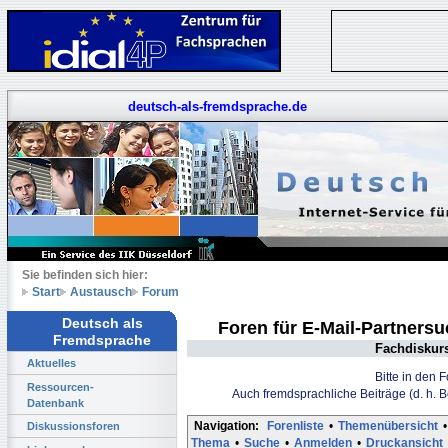
deutsch-als-fremdsprache.de
Sie befinden sich hier:
Start
Austausch
Forum
Deutsch als
Foren für E-Mail-Partners
Fremdsprache
Fachdiskur
Aktuelles
Bitte in den 
Ressourcen-
Auch fremdsprachliche Beiträge (d. h. 
Datenbank
Navigation:
Forenliste
•
Themenübersicht
•
Diskussionsforen
Thema
•
Suche
•
Anmelden
•
Druckansicht