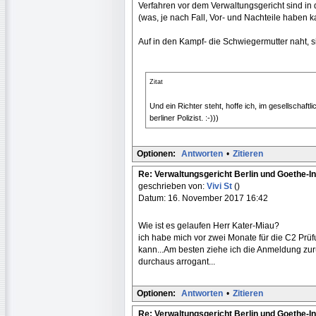
Verfahren vor dem Verwaltungsgericht sind in 
(was, je nach Fall, Vor- und Nachteile haben k
Auf in den Kampf- die Schwiegermutter naht, s
Zitat
Und ein Richter steht, hoffe ich, im gesellschaft
berliner Polizist. :-)))
Optionen:
Antworten
•
Zitieren
Re: Verwaltungsgericht Berlin und Goethe-In
geschrieben von:
Vivi St
()
Datum: 16. November 2017 16:42
Wie ist es gelaufen Herr Kater-Miau?
ich habe mich vor zwei Monate für die C2 Prüf
kann...Am besten ziehe ich die Anmeldung zurü
durchaus arrogant...
Optionen:
Antworten
•
Zitieren
Re: Verwaltungsgericht Berlin und Goethe-In