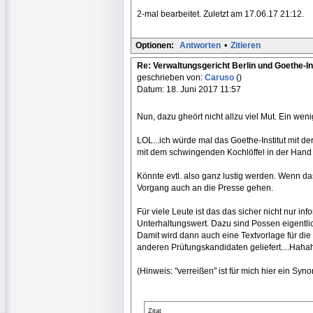
2-mal bearbeitet. Zuletzt am 17.06.17 21:12.
Optionen:
Antworten
•
Zitieren
Re: Verwaltungsgericht Berlin und Goethe-In
geschrieben von:
Caruso
()
Datum: 18. Juni 2017 11:57
Nun, dazu gheört nicht allzu viel Mut. Ein weni
LOL...ich würde mal das Goethe-Institut mit d
mit dem schwingenden Kochlöffel in der Hand 
Könnte evtl. also ganz lustig werden. Wenn d
Vorgang auch an die Presse gehen.
Für viele Leute ist das das sicher nicht nur i
Unterhaltungswert. Dazu sind Possen eigentli
Damit wird dann auch eine Textvorlage für die
anderen Prüfungskandidaten geliefert....Haha
(Hinweis: "verreißen" ist für mich hier ein Sy
Zitat