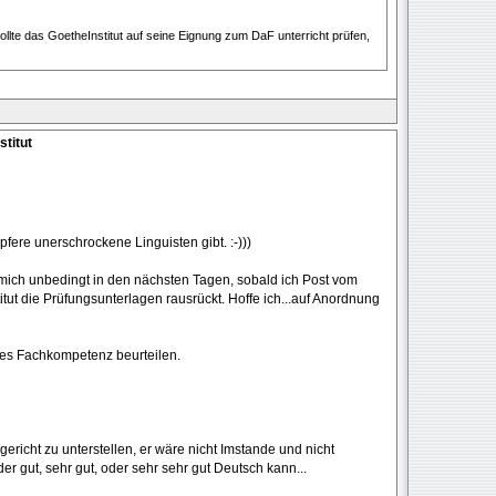
 sollte das GoetheInstitut auf seine Eignung zum DaF unterricht prüfen,
stitut
fere unerschrockene Linguisten gibt. :-)))
 mich unbedingt in den nächsten Tagen, sobald ich Post vom
ut die Prüfungsunterlagen rausrückt. Hoffe ich...auf Anordnung
des Fachkompetenz beurteilen.
icht zu unterstellen, er wäre nicht Imstande und nicht
er gut, sehr gut, oder sehr sehr gut Deutsch kann...