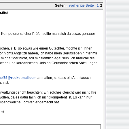
Seiten:
vorherige Seite
1
2
stitut
e Kompetenz solcher Prüfer sollte man sich da etwas genauer
uchen, z. B. so etwas wie einen Gutachter, möchte ich Ihnen
or nichts Angst zu haben, ich habe mein Berufsleben hinter mir
ir hält oer nicht, soll mir ziemlich egal sein. Ich brauche die
sischen und koreanischen Unis an Germanistischen Abteilungen
noi75@rocketmail.com
anmailen, so dass ein Auustausch
h ist.
rwaltungsgericht beachten: Ein solches Gericht wird nicht Ihre
llen, da es dafür fachlich nicht kompetent ist. Es kann nur
r irgendwelche Formfehler gemacht hat.
s!...