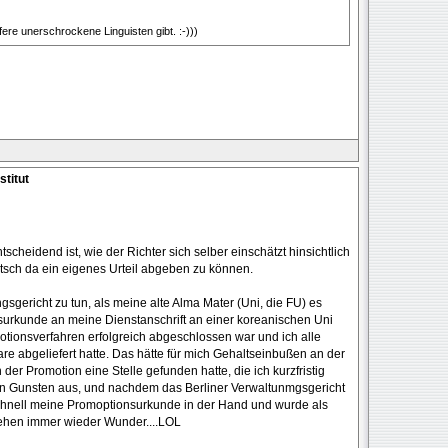
ere unerschrockene Linguisten gibt. :-)))
stitut
scheidend ist, wie der Richter sich selber einschätzt hinsichtlich
utsch da ein eigenes Urteil abgeben zu können.
gsgericht zu tun, als meine alte Alma Mater (Uni, die FU) es
onsurkunde an meine Dienstanschrift an einer koreanischen Uni
tionsverfahren erfolgreich abgeschlossen war und ich alle
re abgeliefert hatte. Das hätte für mich Gehaltseinbußen an der
der Promotion eine Stelle gefunden hatte, die ich kurzfristig
en Gunsten aus, und nachdem das Berliner Verwaltunmgsgericht
 schnell meine Promoptionsurkunde in der Hand und wurde als
chehen immer wieder Wunder....LOL