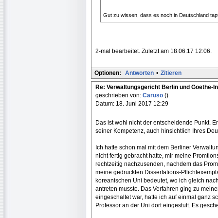
Gut zu wissen, dass es noch in Deutschland tapf
2-mal bearbeitet. Zuletzt am 18.06.17 12:06.
Optionen:
Antworten
•
Zitieren
Re: Verwaltungsgericht Berlin und Goethe-In
geschrieben von:
Caruso
()
Datum: 18. Juni 2017 12:29
Das ist wohl nicht der entscheidende Punkt. Ent
seiner Kompetenz, auch hinsichtlich Ihres De
Ich hatte schon mal mit dem Berliner Verwaltun
nicht fertig gebracht hatte, mir meine Promti
rechtzeitig nachzusenden, nachdem das Promo
meine gedruckten Dissertations-Pflichtexempla
koreanischen Uni bedeutet, wo ich gleich nach 
antreten musste. Das Verfahren ging zu mein
eingeschaltet war, hatte ich auf einmal ganz
Professor an der Uni dort eingestuft. Es ges