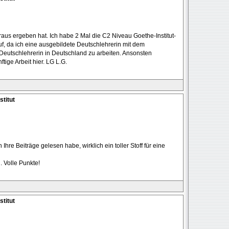
raus ergeben hat. Ich habe 2 Mal die C2 Niveau Goethe-Institut-
uf, da ich eine ausgebildete Deutschlehrerin mit dem
 Deutschlehrerin in Deutschland zu arbeiten. Ansonsten
ige Arbeit hier. LG L.G.
stitut
 Ihre Beiträge gelesen habe, wirklich ein toller Stoff für eine
 Volle Punkte!
stitut