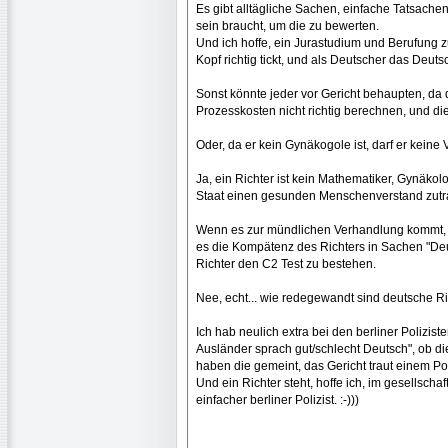
Es gibt alltägliche Sachen, einfache Tatsac
sein braucht, um die zu bewerten.
Und ich hoffe, ein Jurastudium und Berufung 
Kopf richtig tickt, und als Deutscher das Deu
Sonst könnte jeder vor Gericht behaupten, da d
Prozesskosten nicht richtig berechnen, und d
Oder, da er kein Gynäkogole ist, darf er keine 
Ja, ein Richter ist kein Mathematiker, Gynäko
Staat einen gesunden Menschenverstand zutr
Wenn es zur mündlichen Verhandlung kommt, wü
es die Kompätenz des Richters in Sachen "Deu
Richter den C2 Test zu bestehen.
Nee, echt... wie redegewandt sind deutsche Rich
Ich hab neulich extra bei den berliner Polizis
Ausländer sprach gut/schlecht Deutsch", ob d
haben die gemeint, das Gericht traut einem Po
Und ein Richter steht, hoffe ich, im gesellscha
einfacher berliner Polizist. :-)))