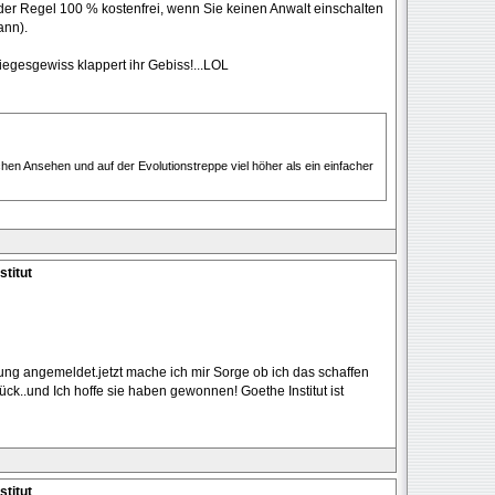
der Regel 100 % kostenfrei, wenn Sie keinen Anwalt einschalten
ann).
iegesgewiss klappert ihr Gebiss!...LOL
lichen Ansehen und auf der Evolutionstreppe viel höher als ein einfacher
stitut
ung angemeldet.jetzt mache ich mir Sorge ob ich das schaffen
ck..und Ich hoffe sie haben gewonnen! Goethe Institut ist
stitut