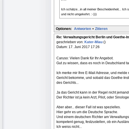
Ich schätze...in all meiner Bescheidenheit... Ich
und nicht umgekehrt. :-)))
Optionen:
Antworten
•
Zitieren
Re: Verwaltungsgericht Berlin und Goethe-In
geschrieben von:
Kater-Miau
()
Datum: 17. Juni 2017 17:26
Caruso: Vielen Dank für Ihr Angebot.
Gut zu wissen, dass es noch in Deutschland tap
Ich merke mir Ihre E-Mail Adresse, und melde
Gericht bekomme, und sobald das Goethe-Instit
des Gerichts...
Ja das Gericht kann in der Regel nicht jeman
Der Richter ist ja kein Arzt, Pilot, oder Sinologe
Aber aber... dieser Fall ist was spezielles.
Hier gehr es um die Deutsche Sprache.
Und einem deutschen Richter am Verwaltungsger
kompetent genug, festzustellen, ob ein Ausländ
Ich weiss nicht...