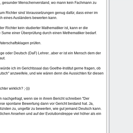
hen, gesunder Menschenverstand, wo mann kein Fachmann zu
zum Richter sind Voraussetzungen genug dafür, dass einer im
tsch eines Ausländers bewerten kann.
er Richter kein studierter Mathematiker ist, kann er die
ie Sume einer Überprüfung durch einen Methematiker bedarf.
Vaterschaftsklagen prüfen.
loge oder Deutsch (DaF) Lehrer...aber er ist ein Mensch dem der
aut.
rde ich im Gerichtssaal das Goethe-Institut gerne fragen, ob
tsch" anzweifele, und wie wären denn die Aussichten für diesen
ter wirklich? ;-)))
ten nachgefragt, wenn sie in ihrem Bericht schreiben "Der
iese spontane Bewertung dann vor Gericht bestand hat. Ja,
lizisten zu, ungefär zu bewerten, wie gut jemand Deutsch kann.
ftlichen Ansehen und auf der Evolutionstreppe viel höher als ein