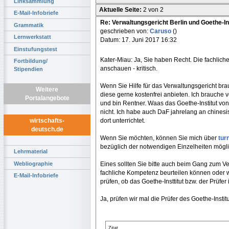
Linksammlung
Aktuelle Seite:
2 von 2
E-Mail-Infobriefe
Re: Verwaltungsgericht Berlin und Goethe-In
Grammatik
geschrieben von:
Caruso
()
Lernwerkstatt
Datum: 17. Juni 2017 16:32
Einstufungstest
Kater-Miau: Ja, Sie haben Recht. Die fachlich
Fortbildung/
anschauen - kritisch.
Stipendien
Wenn Sie Hilfe für das Verwaltungsgericht bra
Weitere
diese gerne kostenfrei anbieten. Ich brauche v
Portalangebote
und bin Rentner. Waas das Goethe-Institut von m
nicht. Ich habe auch DaF jahrelang an chine
dort unterrichtet.
wirtschafts-
deutsch.de
Wenn Sie möchten, können Sie mich über
tur
bezüglich der notwendigen Einzelheiten möglic
Lehrmaterial
Eines sollten Sie bitte auch beim Gang zum Ve
Webliographie
fachliche Kompetenz beurteilen können oder wo
E-Mail-Infobriefe
prüfen, ob das Goethe-Insttitut bzw. der Prüfe
Ja, prüfen wir mal die Prüfer des Goethe-Institut
Zitat