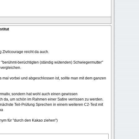
stitut
g Zivilcourage reicht da auch.
er "berühmt-berüchtigten (ständig wütenden) Schwiegermutter"
vergleichen.
as mal vorbei und abgeschlossen ist, sollte man mit dem ganzen
nformativ, sondern hat wohl auch einen gewissen
ch da, um schön im Rahmen einer Satire verrissen zu werden.
 nächste Teil-Prüfung Sprechen in einem weiteren C2-Test mit
ha
nonym für "durch den Kakao ziehen")