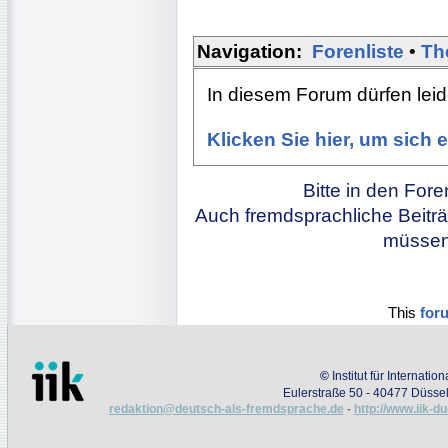
Navigation:
Forenliste
•
Th
In diesem Forum dürfen leide
Klicken Sie hier, um sich
Bitte in den For
Auch fremdsprachliche Beiträ
müssen 
This
for
©
Institut für Internati
Eulerstraße 50 - 40477 Düssel
redaktion@deutsch-als-fremdsprache.de
-
http://www.iik-d