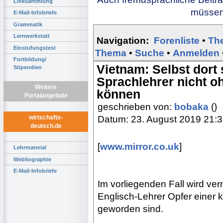
Linksammlung
müssen 
E-Mail-Infobriefe
Grammatik
Lernwerkstatt
Navigation:
Forenliste
•
Th
Einstufungstest
Thema
•
Suche
•
Anmelden
Fortbildung/
Vietnam: Selbst dort
Stipendien
Sprachlehrer nicht o
Weitere
können
Portalangebote
geschrieben von:
bobaka
()
Datum: 23. August 2019 21:
wirtschafts-
deutsch.de
[
www.mirror.co.uk
]
Lehrmaterial
Webliographie
E-Mail-Infobriefe
Im vorliegenden Fall wird ve
Englisch-Lehrer Opfer einer
geworden sind.