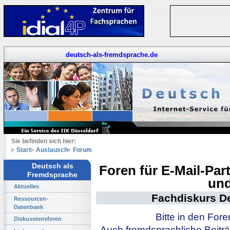
deutsch-als-fremdsprache.de
Sie befinden sich hier:
Start
Austausch
Forum
Deutsch als
Foren für E-Mail-Pa
Fremdsprache
und
Aktuelles
Fachdiskurs D
Ressourcen-
Datenbank
Bitte in den For
Diskussionsforen
Auch fremdsprachliche Beiträ