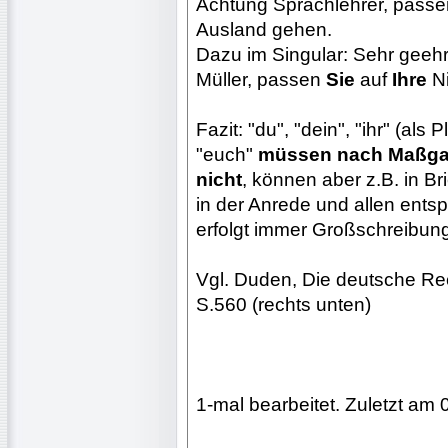
Achtung Sprachlehrer, pass
Ausland gehen.
Dazu im Singular: Sehr geehrt
Müller, passen
Sie
auf
Ihre
Ni
Fazit: "du", "dein", "ihr" (als P
"euch"
müssen nach Maßgab
nicht
, können aber z.B. in B
in der Anrede und allen ent
erfolgt immer Großschreibung
Vgl. Duden, Die deutsche Rec
S.560 (rechts unten)
1-mal bearbeitet. Zuletzt am 