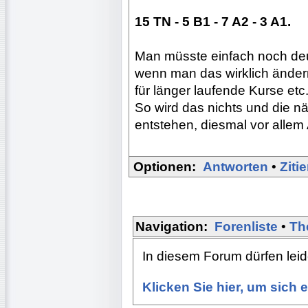
15 TN - 5 B1 - 7 A2 - 3 A1.
Man müsste einfach noch deu
wenn man das wirklich ändern 
für länger laufende Kurse etc
So wird das nichts und die n
entstehen, diesmal vor allem
Optionen:
Antworten
•
Ziti
Navigation:
Forenliste
•
Th
In diesem Forum dürfen leide
Klicken Sie hier, um sich