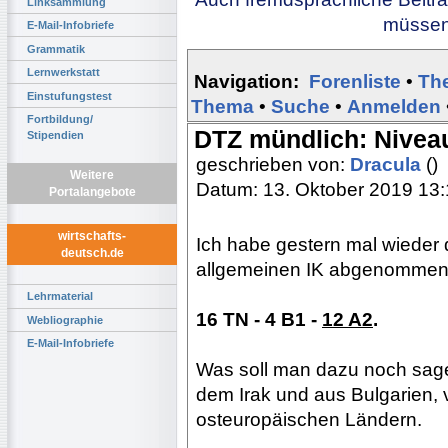
Linksammlung
müssen 
E-Mail-Infobriefe
Grammatik
Lernwerkstatt
Navigation:
Forenliste
•
Th
Einstufungstest
Thema
•
Suche
•
Anmelden
Fortbildung/
DTZ mündlich: Niveau
Stipendien
geschrieben von:
Dracula
()
Weitere
Datum: 13. Oktober 2019 13
Portalangebote
wirtschafts-
Ich habe gestern mal wieder 
deutsch.de
allgemeinen IK abgenommen (
Lehrmaterial
16 TN - 4 B1 -
12 A2
.
Webliographie
E-Mail-Infobriefe
Was soll man dazu noch sag
dem Irak und aus Bulgarien, 
osteuropäischen Ländern.