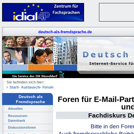
deutsch-als-fremdsprache.de
Sie befinden sich hier:
Start
Austausch
Forum
Deutsch als
Foren für E-Mail-Pa
Fremdsprache
und
Aktuelles
Fachdiskurs D
Ressourcen-
Datenbank
Bitte in den For
Diskussionsforen
Auch fremdsprachliche Beiträ