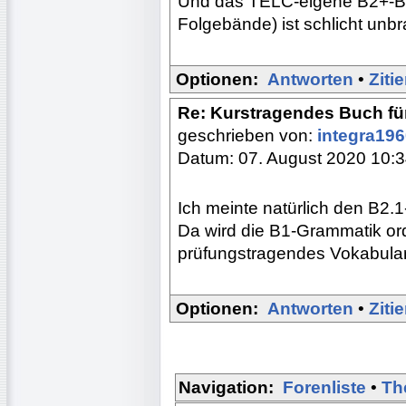
Und das TELC-eigene B2+-Be
Folgebände) ist schlicht unb
Optionen:
Antworten
•
Ziti
Re: Kurstragendes Buch fü
geschrieben von:
integra19
Datum: 07. August 2020 10:
Ich meinte natürlich den B2.
Da wird die B1-Grammatik ord
prüfungstragendes Vokabular 
Optionen:
Antworten
•
Ziti
Navigation:
Forenliste
•
Th