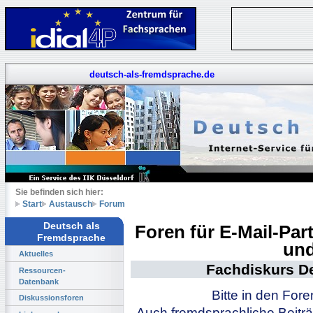
deutsch-als-fremdsprache.de
Sie befinden sich hier:
Start
Austausch
Forum
Deutsch als
Foren für E-Mail-Pa
Fremdsprache
und
Aktuelles
Fachdiskurs D
Ressourcen-
Datenbank
Bitte in den For
Diskussionsforen
Auch fremdsprachliche Beiträ