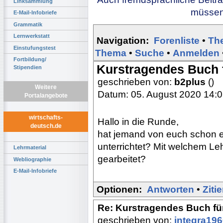
Linksammlung
müssen 
E-Mail-Infobriefe
Grammatik
Lernwerkstatt
Navigation:
Forenliste
•
Th
Einstufungstest
Thema
•
Suche
•
Anmelden
Fortbildung/
Kurstragendes Buch 
Stipendien
geschrieben von:
b2plus
()
Weitere
Datum: 05. August 2020 14:
Portalangebote
wirtschafts-
Hallo in die Runde,
deutsch.de
hat jemand von euch schon e
unterrichtet? Mit welchem Le
Lehrmaterial
gearbeitet?
Webliographie
E-Mail-Infobriefe
Optionen:
Antworten
•
Ziti
Re: Kurstragendes Buch fü
geschrieben von:
integra19