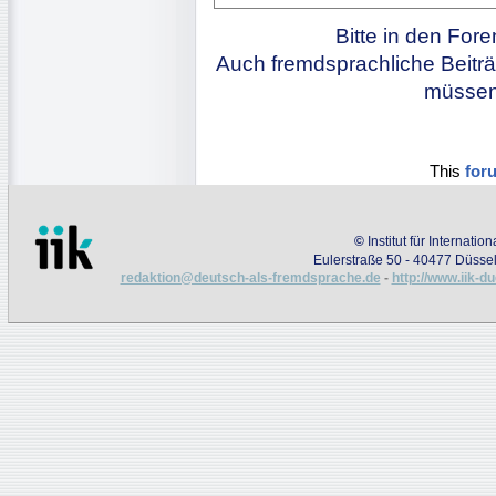
Bitte in den For
Auch fremdsprachliche Beiträ
müssen 
This
for
©
Institut für Internati
Eulerstraße 50 - 40477 Düssel
redaktion@deutsch-als-fremdsprache.de
-
http://www.iik-d