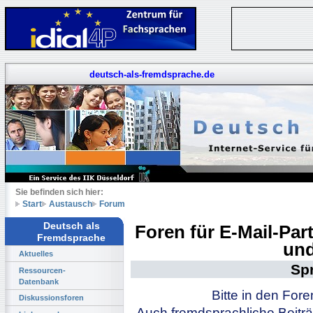
deutsch-als-fremdsprache.de
Sie befinden sich hier:
Start
Austausch
Forum
Deutsch als
Foren für E-Mail-Pa
Fremdsprache
und
Aktuelles
Sp
Ressourcen-
Datenbank
Bitte in den For
Diskussionsforen
Auch fremdsprachliche Beiträ