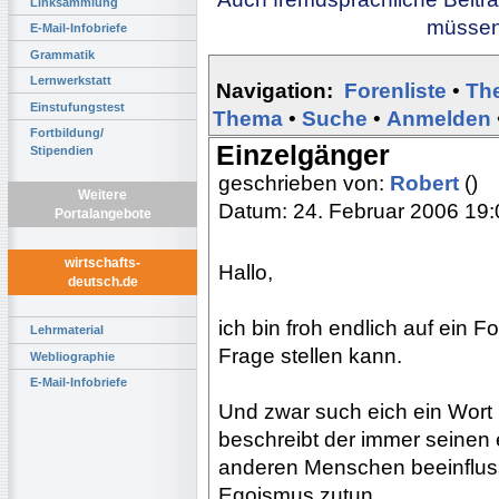
Linksammlung
müssen 
E-Mail-Infobriefe
Grammatik
Lernwerkstatt
Navigation:
Forenliste
•
Th
Einstufungstest
Thema
•
Suche
•
Anmelden
Fortbildung/
Einzelgänger
Stipendien
geschrieben von:
Robert
()
Weitere
Datum: 24. Februar 2006 19:
Portalangebote
wirtschafts-
Hallo,
deutsch.de
ich bin froh endlich auf ein 
Lehrmaterial
Frage stellen kann.
Webliographie
E-Mail-Infobriefe
Und zwar such eich ein Wort
beschreibt der immer seinen
anderen Menschen beeinflusse
Egoismus zutun.