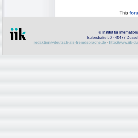
This
for
©
Institut für Internati
Eulerstraße 50 - 40477 Düssel
redaktion@deutsch-als-fremdsprache.de
-
http://www.iik-d