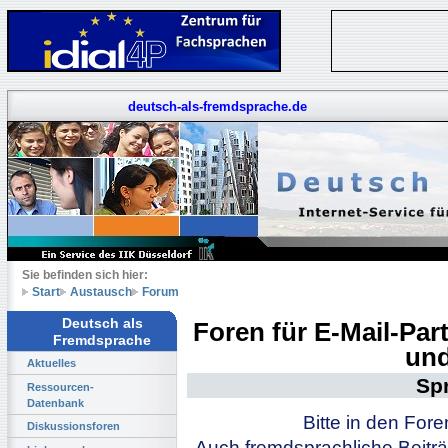
deutsch-als-fremdsprache.de
Sie befinden sich hier:
Start
Austausch
Forum
Deutsch als
Foren für E-Mail-Pa
Fremdsprache
und
Aktuelles
Sp
Ressourcen-
Datenbank
Bitte in den For
Diskussionsforen
Auch fremdsprachliche Beiträ