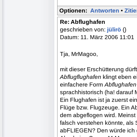
Optionen:
Antworten
•
Ziti
Re: Abflughafen
geschrieben von:
jülirö
()
Datum: 11. März 2006 11:01
Tja, MrMagoo,
mit dieser Erschütterung dürf
Abflugflughafen
klingt eben e
einfachere Form
Abflughafe
sprachhistorisch (ha! darauf 
Ein Flughafen ist ja zuerst ei
Flüge bzw. Flugzeuge. Ein Ab
dem abgeflogen wird. Meinst 
falsch verstehen könnte, als 
abFLIEGEN? Den würde ich 