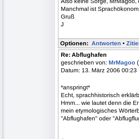
Also keine Sorge, MrMagoo, d
Manchmal ist Sprachökonomie
Gruß
J
Optionen:
Antworten
•
Ziti
Re: Abflughafen
geschrieben von:
MrMagoo
(
Datum: 13. März 2006 00:23
*anspringt*
Echt, sprachhistorisch erklär
Hmm... wie lautet denn die Er
mein etymologisches Wörterbu
"Abflughafen" oder "Abflugflu