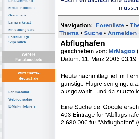
Linksammlung
müssen 
E-Mail-Infobriefe
Grammatik
Lernwerkstatt
Navigation:
Forenliste
•
Th
Einstufungstest
Thema
•
Suche
•
Anmelden
Fortbildung/
Abflughafen
Stipendien
geschrieben von:
MrMagoo
(
Weitere
Datum: 11. März 2006 03:19
Portalangebote
wirtschafts-
Heute nachmittag lief im Fer
deutsch.de
günstige Flugreisen ging; u.a
ausgewählt - und da stutzte ic
Lehrmaterial
Webliographie
Eine Suche bei Google erschü
E-Mail-Infobriefe
403 Einträge für "Abflugshafe
2.630.000 für "Abflughafen" (