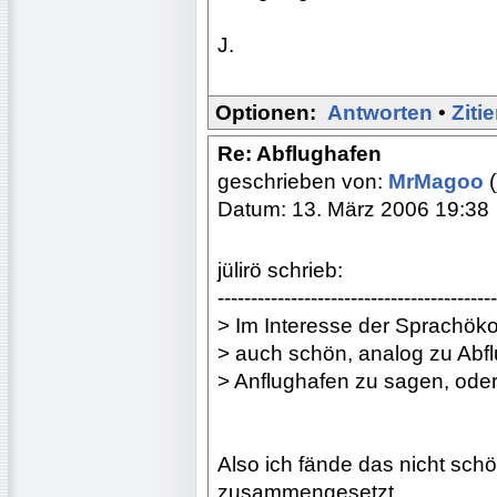
J.
Optionen:
Antworten
•
Ziti
Re: Abflughafen
geschrieben von:
MrMagoo
(
Datum: 13. März 2006 19:38
jülirö schrieb:
------------------------------------------
> Im Interesse der Sprachöko
> auch schön, analog zu Abf
> Anflughafen zu sagen, ode
Also ich fände das nicht sch
zusammengesetzt.