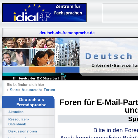
deutsch-als-fremdsprache.de
Sie befinden sich hier:
Start
Austausch
Forum
Deutsch als
Foren für E-Mail-Pa
Fremdsprache
und
Aktuelles
Sp
Ressourcen-
Datenbank
Bitte in den For
Diskussionsforen
Auch fremdsprachliche Beiträ