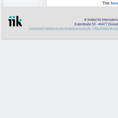
This
for
©
Institut für Internati
Eulerstraße 50 - 40477 Düssel
redaktion@deutsch-als-fremdsprache.de
-
http://www.iik-d