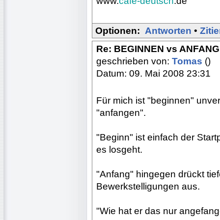
www.
cafe-deutsch
.de
Optionen:
Antworten
•
Ziti
Re: BEGINNEN vs ANFAN
geschrieben von:
Tomas
()
Datum: 09. Mai 2008 23:31
Für mich ist "beginnen" unve
"anfangen".
"Beginn" ist einfach der Star
es losgeht.
"Anfang" hingegen drückt ti
Bewerkstelligungen aus.
"Wie hat er das nur angefan