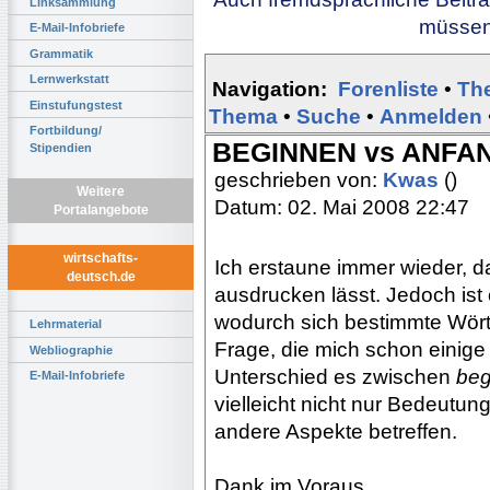
Linksammlung
müssen 
E-Mail-Infobriefe
Grammatik
Lernwerkstatt
Navigation:
Forenliste
•
Th
Einstufungstest
Thema
•
Suche
•
Anmelden
Fortbildung/
BEGINNEN vs ANFA
Stipendien
geschrieben von:
Kwas
()
Weitere
Datum: 02. Mai 2008 22:47
Portalangebote
wirtschafts-
Ich erstaune immer wieder, 
deutsch.de
ausdrucken lässt. Jedoch is
wodurch sich bestimmte Wörte
Lehrmaterial
Frage, die mich schon einige
Webliographie
Unterschied es zwischen
beg
E-Mail-Infobriefe
vielleicht nicht nur Bedeutu
andere Aspekte betreffen.
Dank im Voraus.