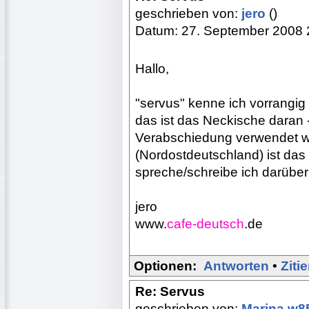
geschrieben von:
jero
()
Datum: 27. September 2008 
Hallo,
"servus" kenne ich vorrangig
das ist das Neckische daran 
Verabschiedung verwendet we
(Nordostdeutschland) ist das
spreche/schreibe ich darübe
jero
www.
cafe-deutsch
.de
Optionen:
Antworten
•
Ziti
Re: Servus
geschrieben von:
Marina.w