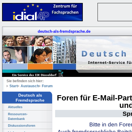
deutsch-als-fremdsprache.de
Sie befinden sich hier:
Start
Austausch
Forum
Deutsch als
Foren für E-Mail-Pa
Fremdsprache
und
Aktuelles
Sp
Ressourcen-
Datenbank
Bitte in den For
Diskussionsforen
Auch fremdsprachliche Beiträ