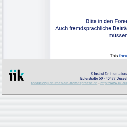
Bitte in den For
Auch fremdsprachliche Beiträ
müssen 
This
for
©
Institut für Internati
Eulerstraße 50 - 40477 Düssel
redaktion@deutsch-als-fremdsprache.de
-
http://www.iik-d