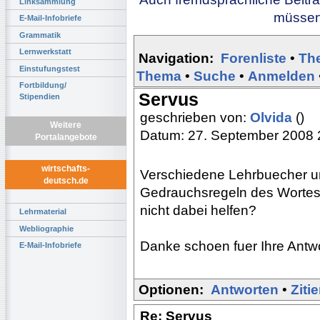
Linksammlung
müssen 
E-Mail-Infobriefe
Grammatik
Lernwerkstatt
Navigation:
Forenliste
•
Th
Einstufungstest
Thema
•
Suche
•
Anmelden
Fortbildung/
Servus
Stipendien
geschrieben von:
Olvida
()
Weitere
Datum: 27. September 2008 
Portalangebote
wirtschafts-
Verschiedene Lehrbuecher u
deutsch.de
Gedrauchsregeln des Wortes 
nicht dabei helfen?
Lehrmaterial
Webliographie
Danke schoen fuer Ihre Antw
E-Mail-Infobriefe
Optionen:
Antworten
•
Ziti
Re: Servus