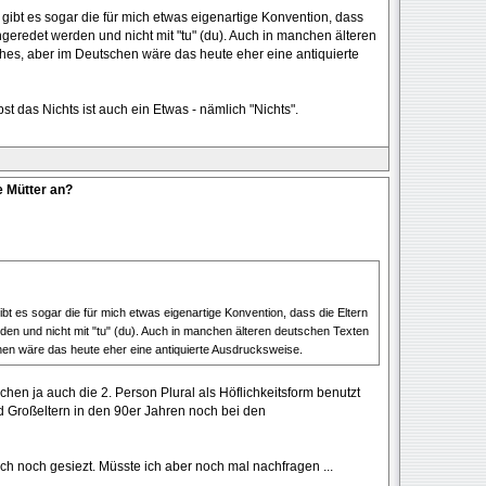
gibt es sogar die für mich etwas eigenartige Konvention, dass
angeredet werden und nicht mit "tu" (du). Auch in manchen älteren
hes, aber im Deutschen wäre das heute eher eine antiquierte
lbst das Nichts ist auch ein Etwas - nämlich "Nichts".
e Mütter an?
t es sogar die für mich etwas eigenartige Konvention, dass die Eltern
rden und nicht mit "tu" (du). Auch in manchen älteren deutschen Texten
hen wäre das heute eher eine antiquierte Ausdrucksweise.
hen ja auch die 2. Person Plural als Höflichkeitsform benutzt
nd Großeltern in den 90er Jahren noch bei den
uch noch gesiezt. Müsste ich aber noch mal nachfragen ...