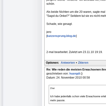
schön.
Als beide Nichten um die 20 waren, sagte mal d
"Sagst du Onkel?" Seitdem tut sie es nicht meh
Schade, wie gesagt.
jero
[
katzensprung.blog.de
]
2-mal bearbeitet. Zuletzt am 23.11.10 19:19.
Optionen:
Antworten
•
Zitieren
Re: Wie reden die meisten Erwachsenen ihr
geschrieben von:
huangdi
()
Datum: 24. November 2010 00:58
Zitat
Ich habe jedenfalls schon viele Erwachsene erleb
mehr passte.