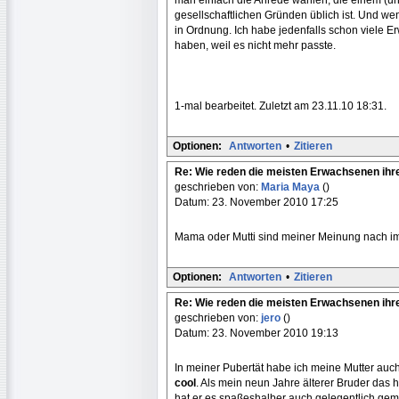
gesellschaftlichen Gründen üblich ist. Und wen
in Ordnung. Ich habe jedenfalls schon viele E
haben, weil es nicht mehr passte.
1-mal bearbeitet. Zuletzt am 23.11.10 18:31.
Optionen:
Antworten
•
Zitieren
Re: Wie reden die meisten Erwachsenen ihr
geschrieben von:
Maria Maya
()
Datum: 23. November 2010 17:25
Mama oder Mutti sind meiner Meinung nach i
Optionen:
Antworten
•
Zitieren
Re: Wie reden die meisten Erwachsenen ihr
geschrieben von:
jero
()
Datum: 23. November 2010 19:13
In meiner Pubertät habe ich meine Mutter a
cool
. Als mein neun Jahre älterer Bruder das hör
hat er es spaßeshalber auch gelegentlich gem