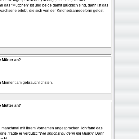
n das "Muttchen" ist und beide damit glücklich sind, dann ist das
rwachsene erlebt, die sich von der Kindheitsanredeform gelöst
e Mütter an?
m Moment am gebräuchlichsten.
e Mütter an?
uch manchmal mit ihrem Vornamen angesprochen.
Ich fand das
te, fragte er verdutzt: "
Wie sprichst du denn mit Mutti?!
" Dann
acht.