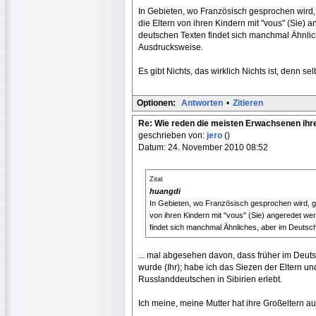
In Gebieten, wo Französisch gesprochen wird, 
die Eltern von ihren Kindern mit "vous" (Sie) 
deutschen Texten findet sich manchmal Ähnlic
Ausdrucksweise.
Es gibt Nichts, das wirklich Nichts ist, denn se
Optionen:
Antworten
•
Zitieren
Re: Wie reden die meisten Erwachsenen ihr
geschrieben von:
jero
()
Datum: 24. November 2010 08:52
Zitat
huangdi
In Gebieten, wo Französisch gesprochen wird, gib
von ihren Kindern mit "vous" (Sie) angeredet we
findet sich manchmal Ähnliches, aber im Deutsc
... mal abgesehen davon, dass früher im Deutsc
wurde (Ihr); habe ich das Siezen der Eltern u
Russlanddeutschen in Sibirien erlebt.
Ich meine, meine Mutter hat ihre Großeltern a