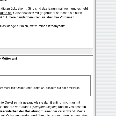
tändig zurückgekehrt. Sind sind das ja nun mal auch und
es hebt
aften ab
. Ganz bewusst! Mir gegenüber sprechen sie auch
ti!
") Untereinander benutzen sie aber ihre Vornamen.
as klänge für mich jetzt zumindest "babyhaft".
e Mütter an?
ht mehr mit "Onkel" und "Tante" an, sondern nur noch mit ihren
ie Onkel zu mir gesagt. Als sie damit anfing, mich nur mit
esondere Vertrautheit (
Kumpelhaftigkeit
) und ließ es deshalb
Besonderheit der Beziehung
zueinander verschwand. Meine
ch mit Onkel anzureden und über mich so zu reden. Ich fand das