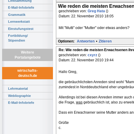
Linksammlung
Wie reden die meisten Erwachsen
E-Mail-Infobriefe
geschrieben von:
Greg Hata
()
Grammatik
Datum: 22. November 2010 18:05
Lernwerkstatt
Mit "Mutti" oder "Mutter" oder etwas anders?
Einstufungstest
Fortbildung/
Stipendien
Optionen:
Antworten
•
Zitieren
Re: Wie reden die meisten Erwachsenen ihr
Weitere
geschrieben von:
cxyrz
()
Portalangebote
Datum: 22. November 2010 19:44
wirtschafts-
Hallo Greg,
deutsch.de
die gebräuchlichsten Anreden sind wohl "Mami"
zumindest in Norddeutschland eher ungebräuc
Lehrmaterial
Webliographie
Allerdings ist bei diesen Anreden immer auch d
die Frage,
was
gebräuchlich ist, also zu erwe
E-Mail-Infobriefe
Dass ein Erwachsener seine Mutter anders anred
Grüße
c.