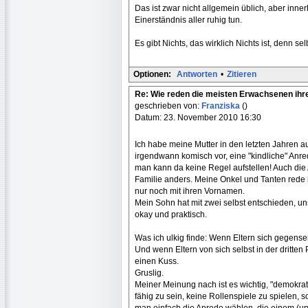
Das ist zwar nicht allgemein üblich, aber inn
Einerständnis aller ruhig tun.
Es gibt Nichts, das wirklich Nichts ist, denn se
Optionen:
Antworten
•
Zitieren
Re: Wie reden die meisten Erwachsenen ihr
geschrieben von:
Franziska
()
Datum: 23. November 2010 16:30
Ich habe meine Mutter in den letzten Jahren 
irgendwann komisch vor, eine "kindliche" Anre
man kann da keine Regel aufstellen! Auch die A
Familie anders. Meine Onkel und Tanten rede i
nur noch mit ihren Vornamen.
Mein Sohn hat mit zwei selbst entschieden, un
okay und praktisch.
Was ich ulkig finde: Wenn Eltern sich gegensei
Und wenn Eltern von sich selbst in der dritte
einen Kuss.
Gruslig.
Meiner Meinung nach ist es wichtig, "demokrat
fähig zu sein, keine Rollenspiele zu spielen,
man einfach die Anrede wählen, die einem (un