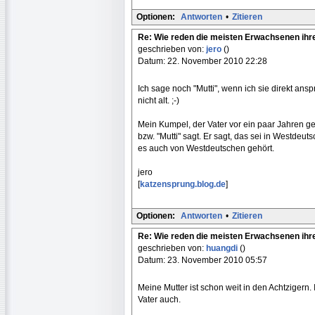
Optionen:
Antworten
•
Zitieren
Re: Wie reden die meisten Erwachsenen ihr
geschrieben von:
jero
()
Datum: 22. November 2010 22:28
Ich sage noch "Mutti", wenn ich sie direkt ans
nicht alt. ;-)
Mein Kumpel, der Vater vor ein paar Jahren gew
bzw. "Mutti" sagt. Er sagt, das sei in Westdeut
es auch von Westdeutschen gehört.
jero
[
katzensprung.blog.de
]
Optionen:
Antworten
•
Zitieren
Re: Wie reden die meisten Erwachsenen ihr
geschrieben von:
huangdi
()
Datum: 23. November 2010 05:57
Meine Mutter ist schon weit in den Achtziger
Vater auch.