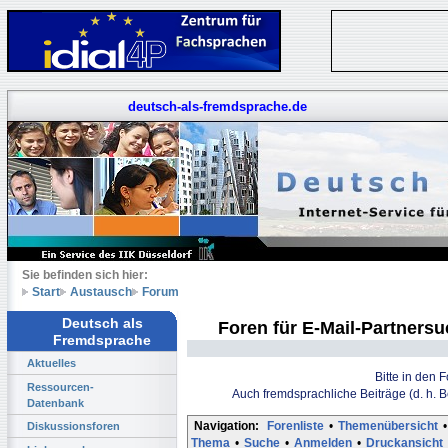
deutsch-als-fremdsprache.de
Sie befinden sich hier:
Start
Austausch
Forum
Deutsch als
Foren für E-Mail-Partners
Fremdsprache
Aktuelles
Bitte in den 
Ressourcen-
Auch fremdsprachliche Beiträge (d. h. 
Datenbank
Navigation:
Forenliste
•
Themenübersicht
•
Diskussionsforen
Thema
•
Suche
•
Anmelden
•
Druckansicht