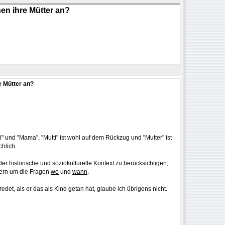
en ihre Mütter an?
e Mütter an?
 und "Mama", "Mutti" ist wohl auf dem Rückzug und "Mutter" ist
hlich.
er historische und soziokulturelle Kontext zu berücksichtigen;
itern um die Fragen
wo
und
wann
.
et, als er das als Kind getan hat, glaube ich übrigens nicht.