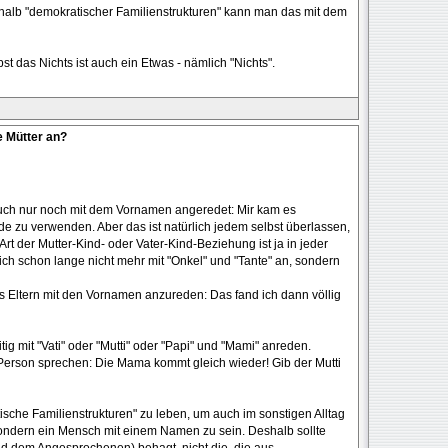
erhalb "demokratischer Familienstrukturen" kann man das mit dem
lbst das Nichts ist auch ein Etwas - nämlich "Nichts".
e Mütter an?
auch nur noch mit dem Vornamen angeredet: Mir kam es
de zu verwenden. Aber das ist natürlich jedem selbst überlassen,
rt der Mutter-Kind- oder Vater-Kind-Beziehung ist ja in jeder
ch schon lange nicht mehr mit "Onkel" und "Tante" an, sondern
s Eltern mit den Vornamen anzureden: Das fand ich dann völlig
tig mit "Vati" oder "Mutti" oder "Papi" und "Mami" anreden.
n Person sprechen: Die Mama kommt gleich wieder! Gib der Mutti
ische Familienstrukturen" zu leben, um auch im sonstigen Alltag
 sondern ein Mensch mit einem Namen zu sein. Deshalb sollte
d dem Angesprochenen) behagt, nicht die, die aus