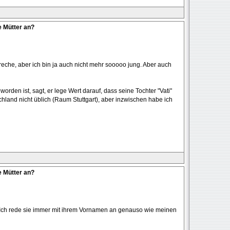
e Mütter an?
preche, aber ich bin ja auch nicht mehr sooooo jung. Aber auch
orden ist, sagt, er lege Wert darauf, dass seine Tochter "Vati"
schland nicht üblich (Raum Stuttgart), aber inzwischen habe ich
e Mütter an?
n. Ich rede sie immer mit ihrem Vornamen an genauso wie meinen