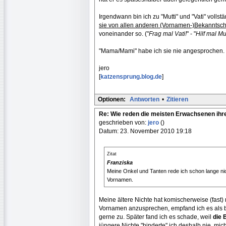
Irgendwann bin ich zu "Mutti" und "Vati" volls
sie von allen anderen (Vornamen-)Bekanntsch
voneinander so. ("
Frag mal Vati!
" - "
Hilf mal Mut
"Mama/Mami" habe ich sie nie angesprochen. D
jero
[
katzensprung.blog.de
]
Optionen:
Antworten
•
Zitieren
Re: Wie reden die meisten Erwachsenen ihr
geschrieben von:
jero
()
Datum: 23. November 2010 19:18
Zitat
Franziska
Meine Onkel und Tanten rede ich schon lange nic
Vornamen.
Meine ältere Nichte hat komischerweise (fast) n
Vornamen anzusprechen, empfand ich es als b
gerne zu. Später fand ich es schade, weil
die 
jüngere Nichte "hinderte" ich deshalb nie, mi