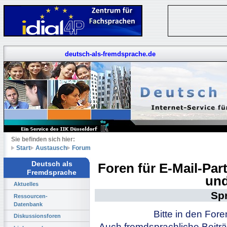
deutsch-als-fremdsprache.de
Sie befinden sich hier:
Start
Austausch
Forum
Deutsch als
Foren für E-Mail-Pa
Fremdsprache
und
Aktuelles
Sp
Ressourcen-
Datenbank
Bitte in den For
Diskussionsforen
Auch fremdsprachliche Beiträ