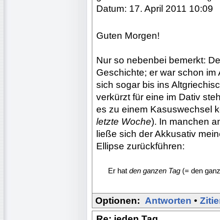
Datum: 17. April 2011 10:09
Guten Morgen!
Nur so nebenbei bemerkt: Der
Geschichte; er war schon im 
sich sogar bis ins Altgriechi
verkürzt für eine im Dativ st
es zu einem Kasuswechsel k
letzte Woche
). In manchen an
ließe sich der Akkusativ me
Ellipse zurückführen:
......
Er hat
den ganzen Tag
(= den ganz
Optionen:
Antworten
•
Ziti
Re: jeden Tag