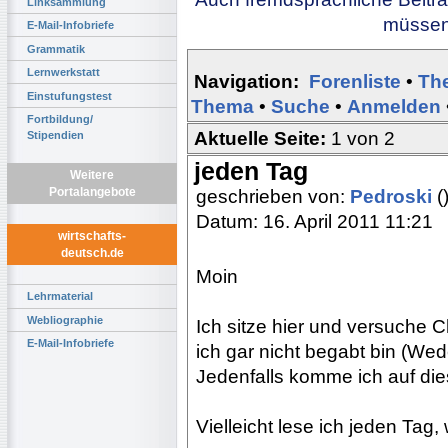
Linksammlung
müssen 
E-Mail-Infobriefe
Grammatik
Lernwerkstatt
Navigation:
Forenliste
•
Th
Einstufungstest
Thema
•
Suche
•
Anmelden
Fortbildung/
Aktuelle Seite:
1 von 2
Stipendien
jeden Tag
Weitere
Portalangebote
geschrieben von:
Pedroski
(
Datum: 16. April 2011 11:21
wirtschafts-
deutsch.de
Moin
Lehrmaterial
Webliographie
Ich sitze hier und versuche 
E-Mail-Infobriefe
ich gar nicht begabt bin (Wed
Jedenfalls komme ich auf die
Vielleicht lese ich jeden Tag, 