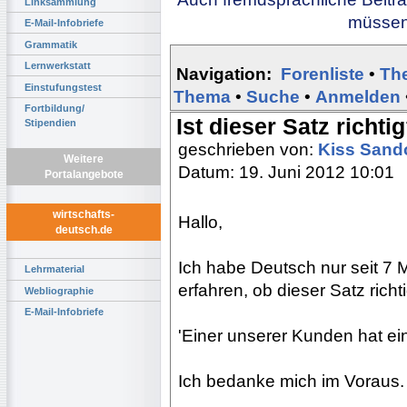
Linksammlung
müssen 
E-Mail-Infobriefe
Grammatik
Lernwerkstatt
Navigation:
Forenliste
•
Th
Einstufungstest
Thema
•
Suche
•
Anmelden
Fortbildung/
Ist dieser Satz richti
Stipendien
geschrieben von:
Kiss Sand
Weitere
Datum: 19. Juni 2012 10:01
Portalangebote
wirtschafts-
Hallo,
deutsch.de
Ich habe Deutsch nur seit 7 
Lehrmaterial
erfahren, ob dieser Satz richtig
Webliographie
E-Mail-Infobriefe
'Einer unserer Kunden hat ein
Ich bedanke mich im Voraus.