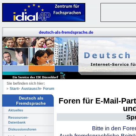
deutsch-als-fremdsprache.de
Sie befinden sich hier:
Start
Austausch
Forum
Deutsch als
Foren für E-Mail-Pa
Fremdsprache
und
Aktuelles
Sp
Ressourcen-
Datenbank
Bitte in den For
Diskussionsforen
Auch fremdsprachliche Beiträ