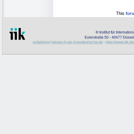
This
for
©
Institut für Internati
Eulerstraße 50 - 40477 Düssel
redaktion@deutsch-als-fremdsprache.de
-
http://www.iik-d