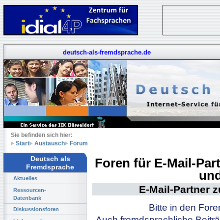
deutsch-als-fremdsprache.de
Sie befinden sich hier:
Start
Austausch
Forum
Deutsch als
Foren für E-Mail-Pa
Fremdsprache
und
Aktuelles
E-Mail-Partner 
Ressourcen-
Datenbank
Bitte in den For
Diskussionsforen
Auch fremdsprachliche Beiträ