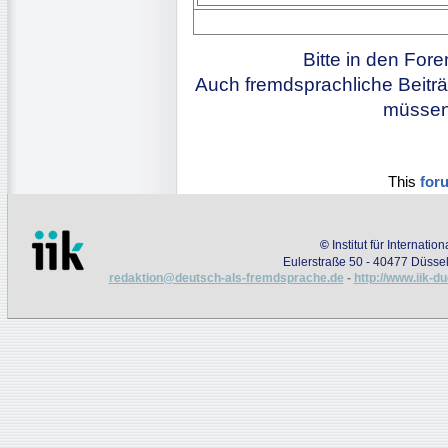
Bitte in den For
Auch fremdsprachliche Beiträ
müssen 
This
for
©
Institut für Internati
Eulerstraße 50 - 40477 Düssel
redaktion@deutsch-als-fremdsprache.de
-
http://www.iik-d