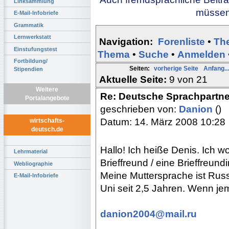
Linksammlung
müssen 
E-Mail-Infobriefe
Grammatik
Lernwerkstatt
Navigation:
Forenliste
•
Th
Einstufungstest
Thema
•
Suche
•
Anmelden
Fortbildung/
Seiten:
vorherige Seite
Anfang...
Stipendien
Aktuelle Seite:
9 von 21
Weitere
Re: Deutsche Sprachpartne
Portalangebote
geschrieben von:
Danion
()
Datum: 14. März 2008 10:28
wirtschafts-
deutsch.de
Hallo! Ich heiße Denis. Ich 
Lehrmaterial
Brieffreund / eine Brieffreund
Webliographie
Meine Muttersprache ist Russ
E-Mail-Infobriefe
Uni seit 2,5 Jahren. Wenn jem
danion2004@mail.ru