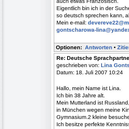
auch etwas Französisch.
Eigentlich bin ich in der Suc
so deutsch sprechen kann, al
Mein e-mail:
devereve22@ma
gontscharowa-lina@yandex
Optionen:
Antworten
•
Ziti
Re: Deutsche Sprachpartne
geschrieben von:
Lina Gont
Datum: 18. Juli 2007 10:24
Hallo, mein Name ist Lina.
Ich bin 38 Jahre alt.
Mein Mutterland ist Russland
in München wegen meine Kind
Gymnasium.2 kleine besuch
Ich besitze perfekte Kenntni