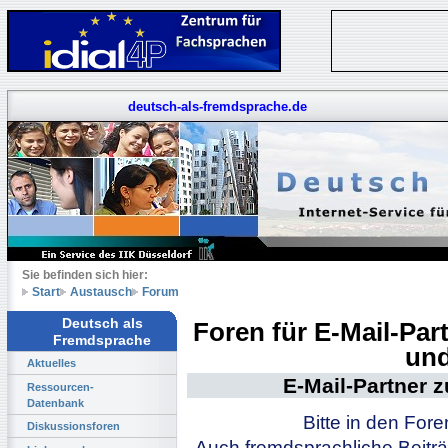
deutsch-als-fremdsprache.de
Sie befinden sich hier:
Start
Austausch
Forum
Deutsch als
Foren für E-Mail-Pa
Fremdsprache
und
Aktuelles
E-Mail-Partner 
Ressourcen-
Datenbank
Bitte in den For
Diskussionsforen
Auch fremdsprachliche Beiträ