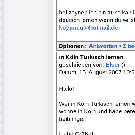
hei zeynep ich bin türke kan ic
deutsch lernen wenn du willst
koyuncu@hotmail.de
Optionen:
Antworten
•
Ziti
in Köln Türkisch lernen
geschrieben von:
Efser
()
Datum: 15. August 2007 10:
Hallo!
Wer in Köln Türkisch lernen w
wohne in Köln und habe berei
beibringe.
Liebe Grüße!