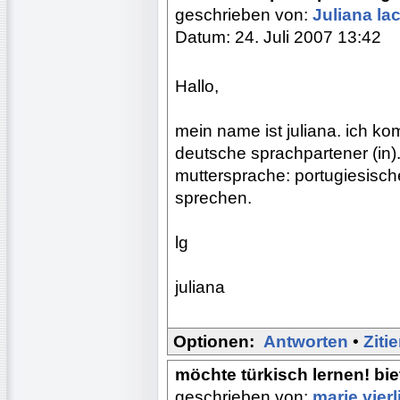
geschrieben von:
Juliana la
Datum: 24. Juli 2007 13:42
Hallo,
mein name ist juliana. ich k
deutsche sprachpartener (in).
muttersprache: portugiesische
sprechen.
lg
juliana
Optionen:
Antworten
•
Ziti
möchte türkisch lernen! bi
geschrieben von:
marie vier