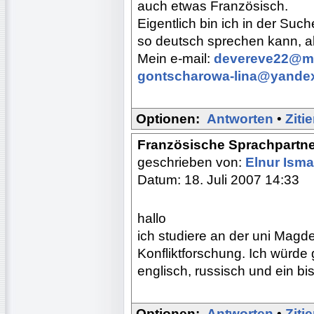
auch etwas Französisch.
Eigentlich bin ich in der Suc
so deutsch sprechen kann, al
Mein e-mail:
devereve22@ma
gontscharowa-lina@yandex
Optionen:
Antworten
•
Ziti
Französische Sprachpartne
geschrieben von:
Elnur Isma
Datum: 18. Juli 2007 14:33
hallo
ich studiere an der uni Magd
Konfliktforschung. Ich würde 
englisch, russisch und ein b
Optionen:
Antworten
•
Ziti