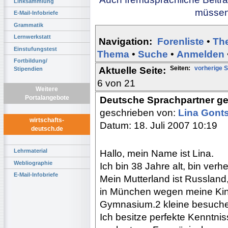
Linksammlung
müssen 
E-Mail-Infobriefe
Grammatik
Lernwerkstatt
Navigation:
Forenliste
•
Th
Einstufungstest
Thema
•
Suche
•
Anmelden
Fortbildung/
Seiten:
vorherige S
Aktuelle Seite:
Stipendien
6 von 21
Weitere
Portalangebote
Deutsche Sprachpartner g
geschrieben von:
Lina Gont
wirtschafts-
Datum: 18. Juli 2007 10:19
deutsch.de
Lehrmaterial
Hallo, mein Name ist Lina.
Webliographie
Ich bin 38 Jahre alt, bin verhe
E-Mail-Infobriefe
Mein Mutterland ist Russland
in München wegen meine Kind
Gymnasium.2 kleine besuch
Ich besitze perfekte Kenntni