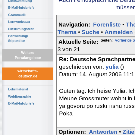
Linksammlung
müssen 
E-Mail-Infobriefe
Grammatik
Lernwerkstatt
Navigation:
Forenliste
•
Th
Einstufungstest
Thema
•
Suche
•
Anmelden
Fortbildung/
Seiten:
vorherige S
Aktuelle Seite:
Stipendien
3 von 21
Weitere
Portalangebote
Re: Deutsche Sprachpartne
geschrieben von:
yulia
()
wirtschafts-
Datum: 14. August 2006 11:1
deutsch.de
Lehrmaterial
Guten tag. Ich heise Yulia. Ic
Webliographie
Meune Grossmuter wohnt in 
E-Mail-Infobriefe
ya govoru po ruski i ishu ru
Poka
Optionen:
Antworten
•
Ziti