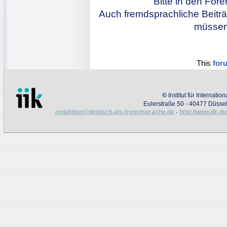
Bitte in den For
Auch fremdsprachliche Beiträ
müssen 
This
for
©
Institut für Internati
Eulerstraße 50 - 40477 Düssel
redaktion@deutsch-als-fremdsprache.de
-
http://www.iik-d