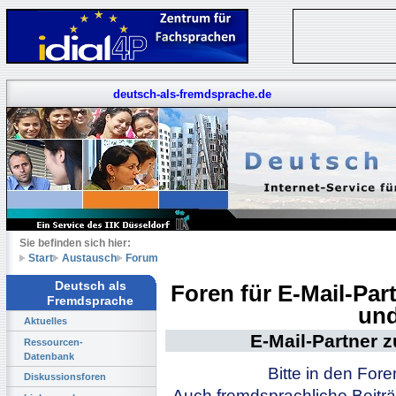
deutsch-als-fremdsprache.de
Sie befinden sich hier:
Start
Austausch
Forum
Deutsch als
Foren für E-Mail-Pa
Fremdsprache
und
Aktuelles
E-Mail-Partner 
Ressourcen-
Datenbank
Bitte in den For
Diskussionsforen
Auch fremdsprachliche Beiträ