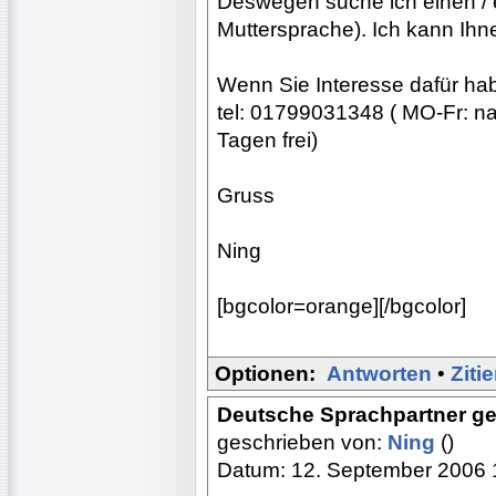
Deswegen suche ich einen / 
Muttersprache). Ich kann Ihn
Wenn Sie Interesse dafür habe
tel: 01799031348 ( MO-Fr: na
Tagen frei)
Gruss
Ning
[bgcolor=orange][/bgcolor]
Optionen:
Antworten
•
Ziti
Deutsche Sprachpartner g
geschrieben von:
Ning
()
Datum: 12. September 2006 