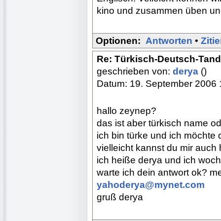
kino und zusammen üben un
Optionen:
Antworten
•
Ziti
Re: Türkisch-Deutsch-Tan
geschrieben von:
derya
()
Datum: 19. September 2006 
hallo zeynep?
das ist aber türkisch name o
ich bin türke und ich möchte
vielleicht kannst du mir auch 
ich heiße derya und ich woc
warte ich dein antwort ok? m
yahoderya@mynet.com
gruß derya