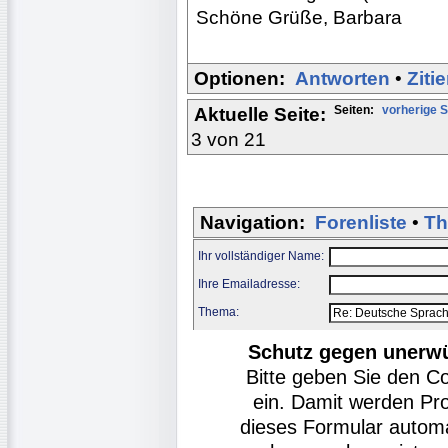
Schöne Grüße, Barbara
Optionen:
Antworten
•
Ziti
Seiten:
vorherige S
Aktuelle Seite:
3 von 21
Navigation:
Forenliste
•
Th
Ihr vollständiger Name:
Ihre Emailadresse:
Thema:
Schutz gegen unerw
Bitte geben Sie den C
ein. Damit werden Pr
dieses Formular autom