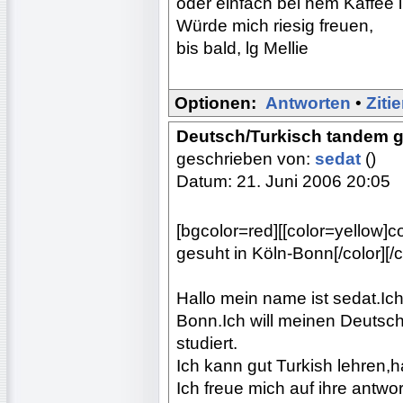
oder einfach bei nem Kaffee i
Würde mich riesig freuen,
bis bald, lg Mellie
Optionen:
Antworten
•
Ziti
Deutsch/Turkisch tandem 
geschrieben von:
sedat
()
Datum: 21. Juni 2006 20:05
[bgcolor=red][[color=yellow
gesuht in Köln-Bonn[/color][/c
Hallo mein name ist sedat.I
Bonn.Ich will meinen Deutsch
studiert.
Ich kann gut Turkish lehren,
Ich freue mich auf ihre antwo