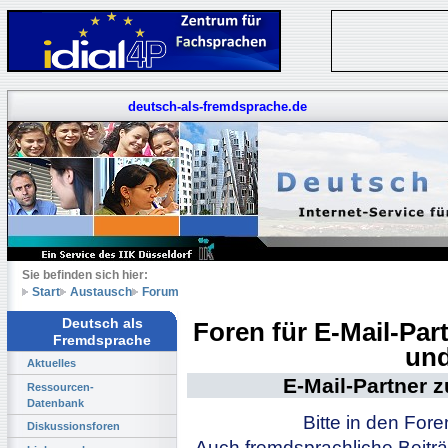
deutsch-als-fremdsprache.de
Sie befinden sich hier:
Start
Austausch
Forum
Deutsch als
Foren für E-Mail-Pa
Fremdsprache
und
Aktuelles
E-Mail-Partner 
Ressourcen-
Datenbank
Bitte in den For
Diskussionsforen
Auch fremdsprachliche Beiträ