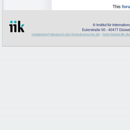
This
for
©
Institut für Internati
Eulerstraße 50 - 40477 Düssel
redaktion@deutsch-als-fremdsprache.de
-
http://www.iik-d