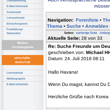
Linksammlung
müssen 
E-Mail-Infobriefe
Grammatik
Lernwerkstatt
Navigation:
Forenliste
•
Th
Einstufungstest
Thema
•
Suche
•
Anmelden
Fortbildung/
Seiten:
vorherige Seite
Anfang.
Stipendien
Aktuelle Seite:
28 von 33
Weitere
Re: Suche Freunde um Deu
Portalangebote
geschrieben von:
Michael 
Datum: 24. Juli 2018 08:11
wirtschafts-
deutsch.de
Hallo Havana!
Lehrmaterial
Webliographie
Wenn Du magst, kannst Du Di
E-Mail-Infobriefe
Herzliche Grüße nach Korea