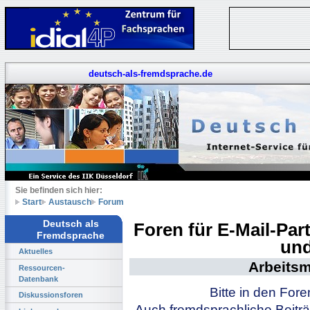
deutsch-als-fremdsprache.de
Sie befinden sich hier:
Start
Austausch
Forum
Deutsch als
Foren für E-Mail-Pa
Fremdsprache
und
Aktuelles
Arbeitsm
Ressourcen-
Datenbank
Bitte in den For
Diskussionsforen
Auch fremdsprachliche Beiträ