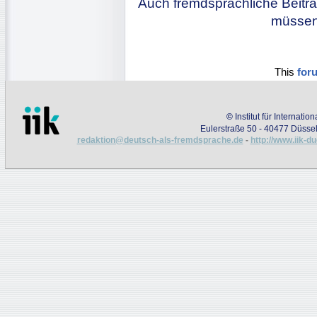
Auch fremdsprachliche Beiträ
müssen 
This
for
©
Institut für Internati
Eulerstraße 50 - 40477 Düssel
redaktion@deutsch-als-fremdsprache.de
-
http://www.iik-d