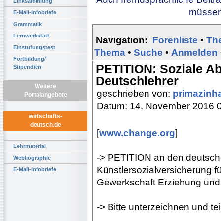
Linksammlung
müssen 
E-Mail-Infobriefe
Grammatik
Lernwerkstatt
Navigation:
Forenliste
•
Th
Einstufungstest
Thema
•
Suche
•
Anmelden
Fortbildung/
PETITION: Soziale Ab
Stipendien
Deutschlehrer
Weitere
geschrieben von:
primazinh
Portalangebote
Datum: 14. November 2016 
wirtschafts-
deutsch.de
[
www.change.org
]
Lehrmaterial
-> PETITION an den deutsch
Webliographie
Künstlersozialversicherung fü
E-Mail-Infobriefe
Gewerkschaft Erziehung und
-> Bitte unterzeichnen und tei