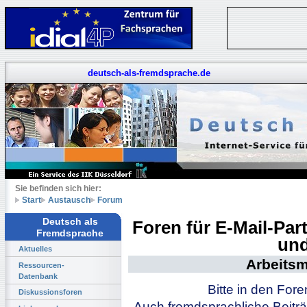
deutsch-als-fremdsprache.de
Sie befinden sich hier:
Start
Austausch
Forum
Deutsch als
Foren für E-Mail-Pa
Fremdsprache
und
Aktuelles
Arbeitsm
Ressourcen-
Datenbank
Bitte in den For
Diskussionsforen
Auch fremdsprachliche Beiträ