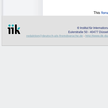
This
for
©
Institut für Internati
Eulerstraße 50 - 40477 Düssel
redaktion@deutsch-als-fremdsprache.de
-
http://www.iik-d