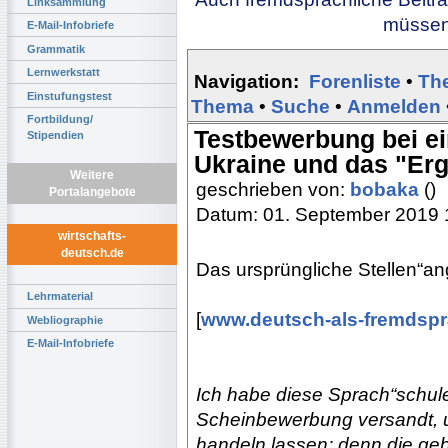
Linksammlung
müssen 
E-Mail-Infobriefe
Grammatik
Lernwerkstatt
Navigation:
Forenliste
•
Th
Einstufungstest
Thema
•
Suche
•
Anmelden
Fortbildung/
Testbewerbung bei ei
Stipendien
Ukraine und das "Erge
Weitere
geschrieben von:
bobaka
()
Portalangebote
Datum: 01. September 2019 
wirtschafts-
deutsch.de
Das ursprüngliche Stellen“ang
Lehrmaterial
[
www.deutsch-als-fremdspr
Webliographie
E-Mail-Infobriefe
Ich habe diese Sprach“schule
Scheinbewerbung versandt, um
handeln lassen; denn die ge