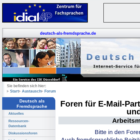
deutsch-als-fremdsprache.de
Sie befinden sich hier:
Start
Austausch
Forum
Deutsch als
Foren für E-Mail-Pa
Fremdsprache
und
Aktuelles
Arbeitsm
Ressourcen-
Datenbank
Bitte in den For
Diskussionsforen
Auch fremdsprachliche Beiträ