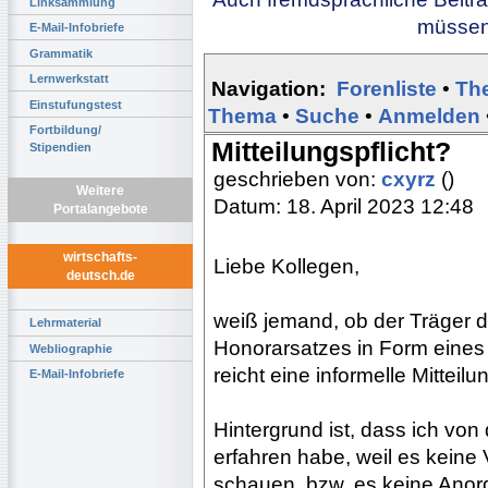
Linksammlung
müssen 
E-Mail-Infobriefe
Grammatik
Lernwerkstatt
Navigation:
Forenliste
•
Th
Einstufungstest
Thema
•
Suche
•
Anmelden
Fortbildung/
Mitteilungspflicht?
Stipendien
geschrieben von:
cxyrz
()
Weitere
Datum: 18. April 2023 12:48
Portalangebote
wirtschafts-
Liebe Kollegen,
deutsch.de
weiß jemand, ob der Träger
Lehrmaterial
Honorarsatzes in Form eines
Webliographie
reicht eine informelle Mittei
E-Mail-Infobriefe
Hintergrund ist, dass ich von
erfahren habe, weil es kein
schauen, bzw. es keine Anord