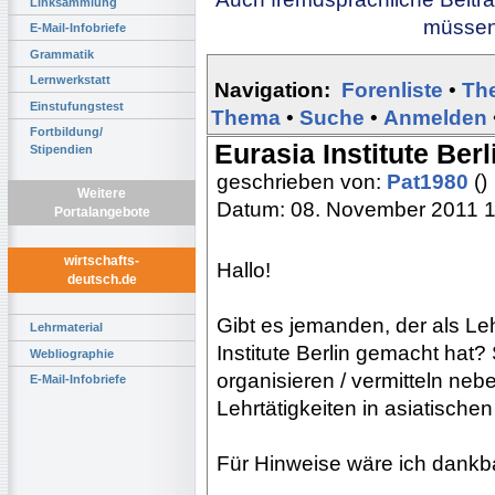
Linksammlung
müssen 
E-Mail-Infobriefe
Grammatik
Lernwerkstatt
Navigation:
Forenliste
•
Th
Einstufungstest
Thema
•
Suche
•
Anmelden
Fortbildung/
Eurasia Institute Ber
Stipendien
geschrieben von:
Pat1980
()
Weitere
Datum: 08. November 2011 
Portalangebote
wirtschafts-
Hallo!
deutsch.de
Gibt es jemanden, der als Le
Lehrmaterial
Institute Berlin gemacht hat?
Webliographie
organisieren / vermitteln ne
E-Mail-Infobriefe
Lehrtätigkeiten in asiatische
Für Hinweise wäre ich dankb