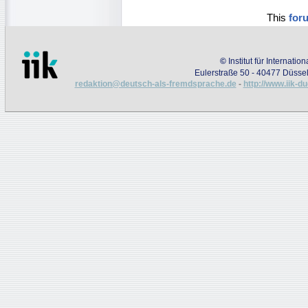
This
for
©
Institut für Internati
Eulerstraße 50 - 40477 Düssel
redaktion@deutsch-als-fremdsprache.de
-
http://www.iik-d