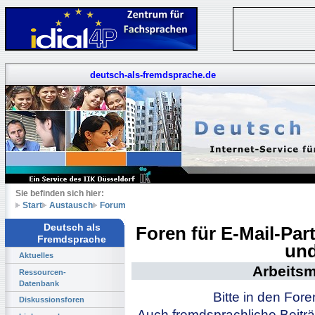
deutsch-als-fremdsprache.de
Sie befinden sich hier:
Start
Austausch
Forum
Deutsch als
Foren für E-Mail-Pa
Fremdsprache
und
Aktuelles
Arbeitsm
Ressourcen-
Datenbank
Bitte in den For
Diskussionsforen
Auch fremdsprachliche Beiträ