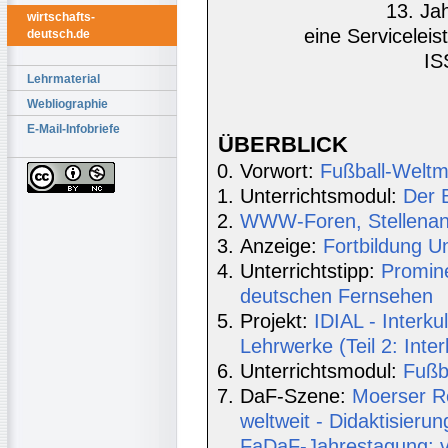
13. Ja
wirtschafts-
eine Serviceleis
deutsch.de
IS
Lehrmaterial
Webliographie
E-Mail-Infobriefe
ÜBERBLICK
Vorwort:
Fußball-Weltm
Unterrichtsmodul:
Der B
WWW-Foren, Stellenang
Anzeige:
Fortbildung U
Unterrichtstipp:
Promin
deutschen Fernsehen
Projekt:
IDIAL - Interkul
Lehrwerke (Teil 2: Inter
Unterrichtsmodul:
Fußb
DaF-Szene:
Moerser R
weltweit - Didaktisieru
FaDaF-Jahrestagung: v