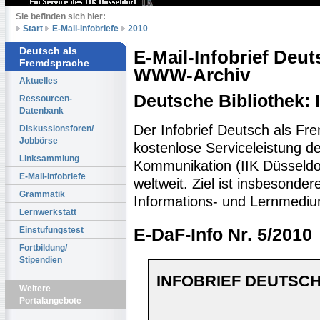
Sie befinden sich hier:
Start
E-Mail-Infobriefe
2010
Deutsch als
E-Mail-Infobrief Deu
Fremdsprache
WWW-Archiv
Aktuelles
Deutsche Bibliothek:
Ressourcen-
Datenbank
Der Infobrief Deutsch als Fr
Diskussionsforen/
Jobbörse
kostenlose Serviceleistung des
Linksammlung
Kommunikation (IIK Düsseldo
E-Mail-Infobriefe
weltweit. Ziel ist insbesonde
Grammatik
Informations- und Lernmediu
Lernwerkstatt
Einstufungstest
E-DaF-Info Nr. 5/2010
Fortbildung/
Stipendien
INFOBRIEF DEUTSCH
Weitere
Portalangebote