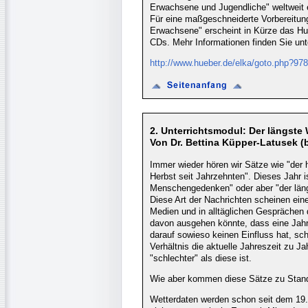
Erwachsene und Jugendliche" weltweit e
Für eine maßgeschneiderte Vorbereitung
Erwachsene" erscheint in Kürze das Hueb
CDs. Mehr Informationen finden Sie unt
http://www.hueber.de/elka/goto.php?97
2. Unterrichtsmodul: Der längste W
Von Dr. Bettina Küpper-Latusek (
Immer wieder hören wir Sätze wie "der 
Herbst seit Jahrzehnten". Dieses Jahr i
Menschengedenken" oder aber "der läng
Diese Art der Nachrichten scheinen ei
Medien und in alltäglichen Gesprächen 
davon ausgehen könnte, dass eine Jahre
darauf sowieso keinen Einfluss hat, sch
Verhältnis die aktuelle Jahreszeit zu J
"schlechter" als diese ist.
Wie aber kommen diese Sätze zu Stand
Wetterdaten werden schon seit dem 19.