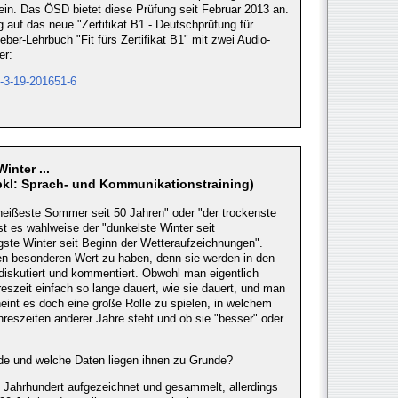
in. Das ÖSD bietet diese Prüfung seit Februar 2013 an.
 auf das neue "Zertifikat B1 - Deutschprüfung für
er-Lehrbuch "Fit fürs Zertifikat B1" mit zwei Audio-
er:
8-3-19-201651-6
inter ...
bkl: Sprach- und Kommunikationstraining)
heißeste Sommer seit 50 Jahren" oder "der trockenste
st es wahlweise der "dunkelste Winter seit
ste Winter seit Beginn der Wetteraufzeichnungen".
nen besonderen Wert zu haben, denn sie werden in den
diskutiert und kommentiert. Obwohl man eigentlich
szeit einfach so lange dauert, wie sie dauert, und man
eint es doch eine große Rolle zu spielen, in welchem
ahreszeiten anderer Jahre steht und ob sie "besser" oder
e und welche Daten liegen ihnen zu Grunde?
 Jahrhundert aufgezeichnet und gesammelt, allerdings