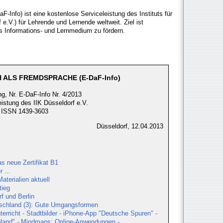
-Info) ist eine kostenlose Serviceleistung des Instituts für
e.V.) für Lehrende und Lernende weltweit. Ziel ist
s Informations- und Lernmedium zu fördern.
 ALS FREMDSPRACHE (E-DaF-Info)
g, Nr. E-DaF-Info Nr. 4/2013
eistung des IIK Düsseldorf e.V.
ISSN 1439-3603
Düsseldorf, 12.04.2013
as neue Zertifikat B1
 ...
terialien aktuell
tieg
f und Berlin
tschland (3): Gute Umgangsformen
terricht - Stadtbilder - iPhone-App "Deutsche Spuren" -
land" - Mindmaps: Online-Anwendungen -