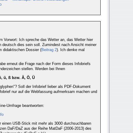
o
em Vorwort: Ich spreche das Wetter an, das Wetter hier
sch deutsch dies sein soll. Zumindest nach Ansicht meiner
m didaktischen Dossier (
Beitrag 2
). Ich denke mal
abe erneut die Frage nach der Form dieses Infobriefs
derzeichen stellen. Werden bei Ihnen
ö, ü, ß bzw. Ä, Ö, Ü
glyphen"? Soll der Infobrief lieber als PDF-Dokument
 Infobrief nur auf die Webfassung aufmerksam machen und
line-Umfrage beantworten:
fo
r einen USB-Stick mit mehr als 3000 durchsuchbaren
ätzen DaF/DaZ aus der Reihe MatDaF (2006-2013) des