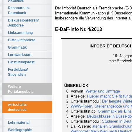
Aktuelles
Der Infobrief Deutsch als Fremdsprache (E-DaF
Ressourcen-
Internationale Kommunikation (IIK Düsseldorf 
Datenbank
insbesondere die Verwendung des Internet al
Diskussionsforen/
Jobbörse
E-DaF-Info Nr. 4/2013
Linksammlung
E-Mail-Infobriefe
INFOBRIEF DEUTSCH
Grammatik
Lernwerkstatt
16. Jahrgan
eine Servicel
Einstufungstest
Fortbildung/
Stipendien
ÜBERBLICK
Weitere
Vorwort:
Wetter und Umfrage
Portalangebote
Anzeige:
Hueber macht Sie fit für d
Unterrichtsmodul:
Der längste Winter
wirtschafts-
WWW-Foren, Stellenangebote und Ma
deutsch.de
Unterrichtstipp:
Grammatik als Eins
Anzeige:
Deutschkurse in Düsseldor
Unterrichtsmodul:
Studieren in Deu
Lehrmaterial
DaF-Szene:
aterialien Grundschulun
Webliographie
Webportal "Mein Weg nach Deutsch