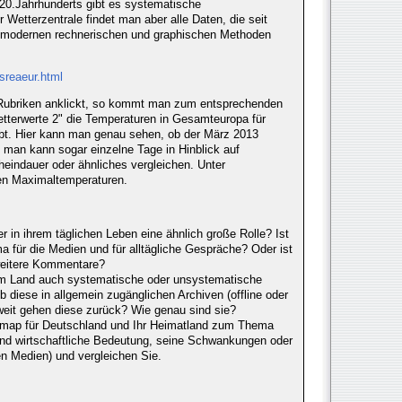
 20.Jahrhunderts gibt es systematische
 Wetterzentrale findet man aber alle Daten, die seit
 modernen rechnerischen und graphischen Methoden
fsreaeur.html
Rubriken anklickt, so kommt man zum entsprechenden
etterwerte 2" die Temperaturen in Gesamteuropa für
ibt. Hier kann man genau sehen, ob der März 2013
d man kann sogar einzelne Tage in Hinblick auf
eindauer oder ähnliches vergleichen. Unter
gen Maximaltemperaturen.
r in ihrem täglichen Leben eine ähnlich große Rolle? Ist
a für die Medien und für alltägliche Gespräche? Oder ist
 weitere Kommentare?
rem Land auch systematische oder unsystematische
 diese in allgemein zugänglichen Archiven (offline oder
eit gehen diese zurück? Wie genau sind sie?
ndmap für Deutschland und Ihr Heimatland zum Thema
 und wirtschaftliche Bedeutung, seine Schwankungen oder
n Medien) und vergleichen Sie.