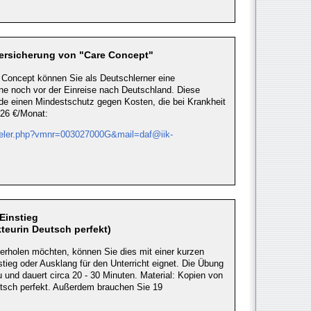
ersicherung von "Care Concept"
 Concept können Sie als Deutschlerner eine
ne noch vor der Einreise nach Deutschland. Diese
nde einen Mindestschutz gegen Kosten, die bei Krankheit
 26 €/Monat:
ueler.php?vmnr=003027000G&mail=daf@iik-
 Einstieg
teurin Deutsch perfekt)
erholen möchten, können Sie dies mit einer kurzen
stieg oder Ausklang für den Unterricht eignet. Die Übung
 und dauert circa 20 - 30 Minuten. Material: Kopien von
tsch perfekt. Außerdem brauchen Sie 19