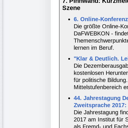
7. Pinnwand: Kurzmel
Szene
6. Online-Konfere
Die größte Online-Ko
DaFWEBKON - findet 
Themenschwerpunkte s
lernen im Beruf.
"Klar & Deutlich. Le
Die Dezemberausgabe
kostenlosen Herunter
für politische Bildun
Mittelstufenbereich e
44. Jahrestagung D
Zweitsprache 2017:
Die Jahrestagung fin
2017 am Institut fü
als Fremd- und Fachs