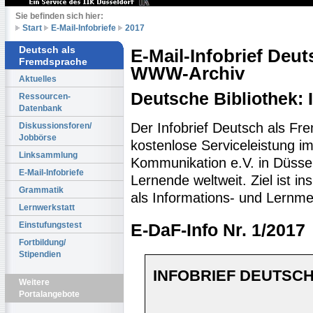
Sie befinden sich hier:
Start
E-Mail-Infobriefe
2017
Deutsch als
E-Mail-Infobrief Deu
Fremdsprache
WWW-Archiv
Aktuelles
Deutsche Bibliothek:
Ressourcen-
Datenbank
Der Infobrief Deutsch als Fr
Diskussionsforen/
Jobbörse
kostenlose Serviceleistung im 
Linksammlung
Kommunikation e.V. in Düssel
E-Mail-Infobriefe
Lernende weltweit. Ziel ist 
Grammatik
als Informations- und Lernme
Lernwerkstatt
Einstufungstest
E-DaF-Info Nr. 1/2017
Fortbildung/
Stipendien
INFOBRIEF DEUTSCH
Weitere
Portalangebote