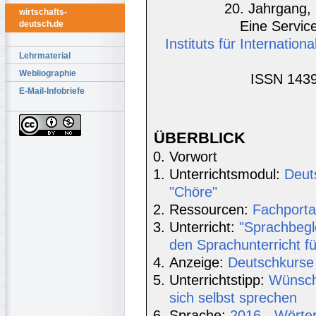
20. Jahrgang, 
wirtschafts-
Eine Service
deutsch.de
Instituts für Internatio
Lehrmaterial
Webliographie
ISSN 1439
E-Mail-Infobriefe
ÜBERBLICK
Vorwort
Unterrichtsmodul:
Deut
"Chöre"
Ressourcen:
Fachporta
Unterricht:
"Sprachbegl
den Sprachunterricht fü
Anzeige:
Deutschkurse 
Unterrichtstipp:
Wünsch
sich selbst sprechen
Sprache:
2016 - Wörte