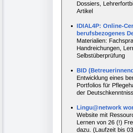
Dossiers, Lehrerfort
Artikel
IDIAL4P: Online-Cen
berufsbezogenes D
Materialien: Fachspr
Handreichungen, Lernt
Selbstüberprüfung
BID (Betreuerinnenq
Entwicklung eines be
Portfolios für Pflege
der Deutschkenntnis
Lingu@network wor
Website mit Ressou
Lernen von 26 (!) F
dazu. (Laufzeit bis 0