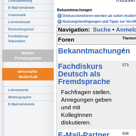
Linksammlung
E-Mail-Infobriefe
Bekanntmachungen
Grammatik
Diskussionsforen werden ab sofort moderi
Nutzungsbedingungen und Tipps zur Veröff
Lernwerkstatt
Navigation:
Suche
•
Anmel
Einstufungstest
Fortbildung/
Theme
Foren
Stipendien
Bekanntmachungen
2
Weitere
Portalangebote
Fachdiskurs
573
wirtschafts-
Deutsch als
deutsch.de
Fremdsprache
Lehrmaterial
Fachfragen stellen,
Webliographie
Anregungen geben
E-Mail-Infobriefe
und mit
KollegInnen
diskutieren.
E-Mail-Partner
938