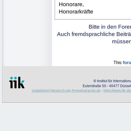
Honorare,
Honorarkräfte
Bitte in den For
Auch fremdsprachliche Beiträ
müssen 
This
for
©
Institut für Internati
Eulerstraße 50 - 40477 Düssel
redaktion@deutsch-als-fremdsprache.de
-
http://www.iik-d