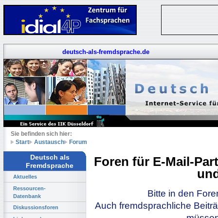
deutsch-als-fremdsprache.de
Sie befinden sich hier:
Start
Austausch
Forum
Deutsch als
Foren für E-Mail-Pa
Fremdsprache
und
Aktuelles
Ressourcen-
Bitte in den For
Datenbank
Auch fremdsprachliche Beiträ
Diskussionsforen
müssen 