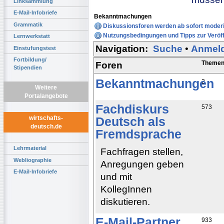
Linksammlung
E-Mail-Infobriefe
Bekanntmachungen
Grammatik
Diskussionsforen werden ab sofort moderi
Nutzungsbedingungen und Tipps zur Veröff
Lernwerkstatt
Navigation:
Suche
•
Anmel
Einstufungstest
Fortbildung/
Theme
Foren
Stipendien
Bekanntmachungen
2
Weitere
Portalangebote
Fachdiskurs
573
wirtschafts-
Deutsch als
deutsch.de
Fremdsprache
Lehrmaterial
Fachfragen stellen,
Webliographie
Anregungen geben
E-Mail-Infobriefe
und mit
KollegInnen
diskutieren.
E-Mail-Partner
933