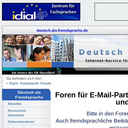
deutsch-als-fremdsprache.de
Sie befinden sich hier:
Start
Austausch
Forum
Deutsch als
Foren für E-Mail-Pa
Fremdsprache
und
Aktuelles
Ressourcen-
Bitte in den For
Datenbank
Auch fremdsprachliche Beiträ
Diskussionsforen
müssen 