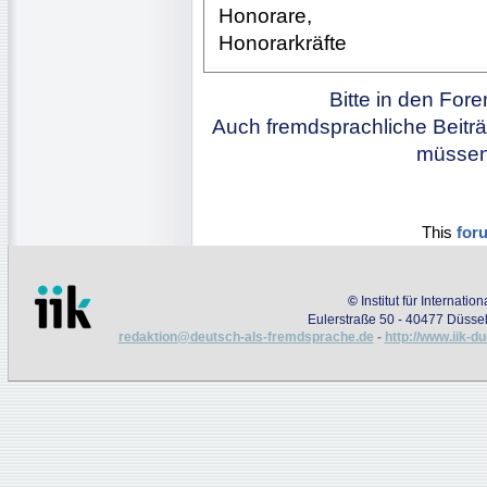
Honorare,
Honorarkräfte
Bitte in den For
Auch fremdsprachliche Beiträ
müssen 
This
for
©
Institut für Internati
Eulerstraße 50 - 40477 Düssel
redaktion@deutsch-als-fremdsprache.de
-
http://www.iik-d