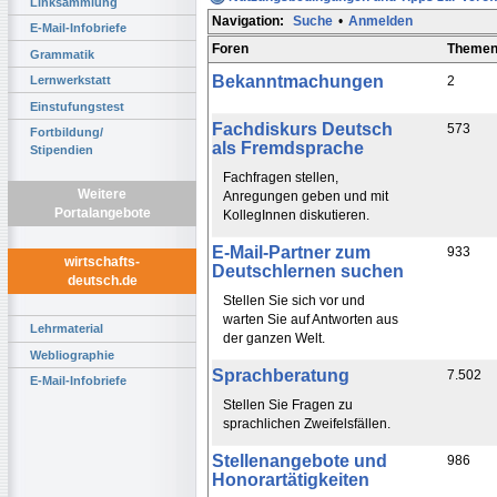
Linksammlung
Navigation:
Suche
•
Anmelden
E-Mail-Infobriefe
Foren
Theme
Grammatik
Bekanntmachungen
2
Lernwerkstatt
Einstufungstest
Fachdiskurs Deutsch
573
Fortbildung/
als Fremdsprache
Stipendien
Fachfragen stellen,
Weitere
Anregungen geben und mit
Portalangebote
KollegInnen diskutieren.
E-Mail-Partner zum
933
wirtschafts-
Deutschlernen suchen
deutsch.de
Stellen Sie sich vor und
warten Sie auf Antworten aus
Lehrmaterial
der ganzen Welt.
Webliographie
Sprachberatung
7.502
E-Mail-Infobriefe
Stellen Sie Fragen zu
sprachlichen Zweifelsfällen.
Stellenangebote und
986
Honorartätigkeiten