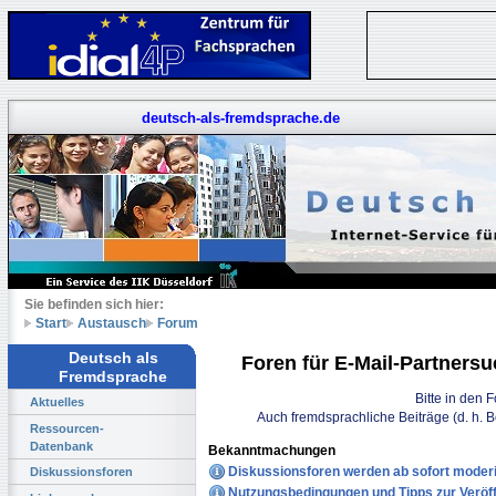
deutsch-als-fremdsprache.de
Sie befinden sich hier:
Start
Austausch
Forum
Deutsch als
Foren für E-Mail-Partners
Fremdsprache
Bitte in den 
Aktuelles
Auch fremdsprachliche Beiträge (d. h. 
Ressourcen-
Datenbank
Bekanntmachungen
Diskussionsforen werden ab sofort moderi
Diskussionsforen
Nutzungsbedingungen und Tipps zur Veröff