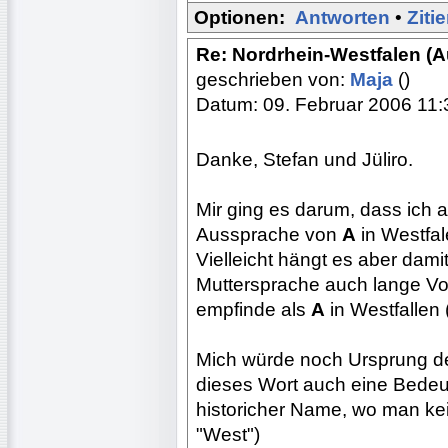
Optionen:
Antworten
•
Ziti
Re: Nordrhein-Westfalen (
geschrieben von:
Maja
()
Datum: 09. Februar 2006 11:
Danke, Stefan und Jüliro.
Mir ging es darum, dass ich a
Aussprache von
A
in Westfal
Vielleicht hängt es aber dam
Muttersprache auch lange Voka
empfinde als
A
in Westfallen (
Mich würde noch Ursprung des
dieses Wort auch eine Bedeut
historicher Name, wo man ke
"West")