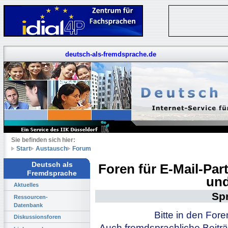
deutsch-als-fremdsprache.de
Sie befinden sich hier:
Start
Austausch
Forum
Deutsch als
Foren für E-Mail-Pa
Fremdsprache
und
Aktuelles
Sp
Ressourcen-
Datenbank
Bitte in den For
Diskussionsforen
Auch fremdsprachliche Beiträ