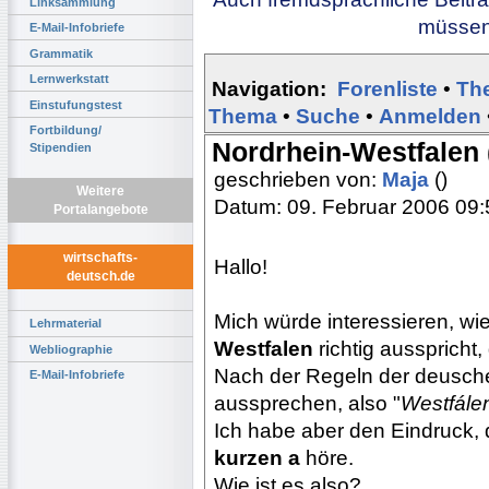
Linksammlung
müssen 
E-Mail-Infobriefe
Grammatik
Lernwerkstatt
Navigation:
Forenliste
•
Th
Einstufungstest
Thema
•
Suche
•
Anmelden
Fortbildung/
Nordrhein-Westfalen
Stipendien
geschrieben von:
Maja
()
Weitere
Datum: 09. Februar 2006 09:
Portalangebote
wirtschafts-
Hallo!
deutsch.de
Mich würde interessieren, 
Lehrmaterial
Westfalen
richtig ausspricht
Webliographie
Nach der Regeln der deusch
E-Mail-Infobriefe
aussprechen, also "
Westfále
Ich habe aber den Eindruck, 
kurzen a
höre.
Wie ist es also?