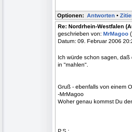
Optionen:
Antworten
•
Ziti
Re: Nordrhein-Westfalen (
geschrieben von:
MrMagoo
(
Datum: 09. Februar 2006 20:
Ich würde schon sagen, daß d
in "mahlen".
Gruß - ebenfalls von einem Os
-MrMagoo
Woher genau kommst Du denn,
P.S.: