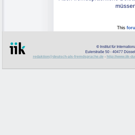
müssen 
This
for
©
Institut für Internati
Eulerstraße 50 - 40477 Düssel
redaktion@deutsch-als-fremdsprache.de
-
http://www.iik-d