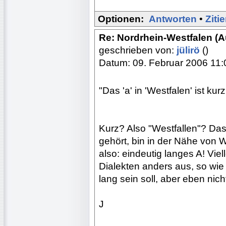
Optionen:
Antworten
•
Ziti
Re: Nordrhein-Westfalen (
geschrieben von:
jülirö
()
Datum: 09. Februar 2006 11:
"Das 'a' in 'Westfalen' ist kurz
Kurz? Also "Westfallen"? Das
gehört, bin in der Nähe von
also: eindeutig langes A! Viel
Dialekten anders aus, so wie
lang sein soll, aber eben ni
J