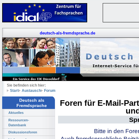
deutsch-als-fremdsprache.de
Sie befinden sich hier:
Start
Austausch
Forum
Deutsch als
Foren für E-Mail-Pa
Fremdsprache
und
Aktuelles
Sp
Ressourcen-
Datenbank
Bitte in den For
Diskussionsforen
Auch fremdsprachliche Beiträ