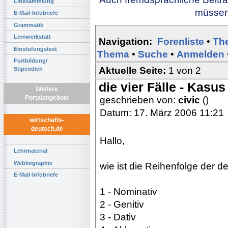
Linksammlung
müssen 
E-Mail-Infobriefe
Grammatik
Lernwerkstatt
Navigation:
Forenliste
•
Th
Einstufungstest
Thema
•
Suche
•
Anmelden
Fortbildung/
Aktuelle Seite:
1 von 2
Stipendien
die vier Fälle - Kasus
Weitere
Portalangebote
geschrieben von:
civic
()
Datum: 17. März 2006 11:21
wirtschafts-
deutsch.de
Hallo,
Lehrmaterial
Webliographie
wie ist die Reihenfolge der d
E-Mail-Infobriefe
1 - Nominativ
2 - Genitiv
3 - Dativ