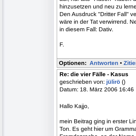
hinzusetzen und neu zu lerne
Den Ausdruck "Dritter Fall" v
wäre in der Tat verwirrend. 
in diesem Fall: Dativ.
F.
Optionen:
Antworten
•
Ziti
Re: die vier Fälle - Kasus
geschrieben von:
jülirö
()
Datum: 18. März 2006 16:46
Hallo Kajjo,
mein Beitrag ging in erster 
Ton. Es geht hier um Grammat