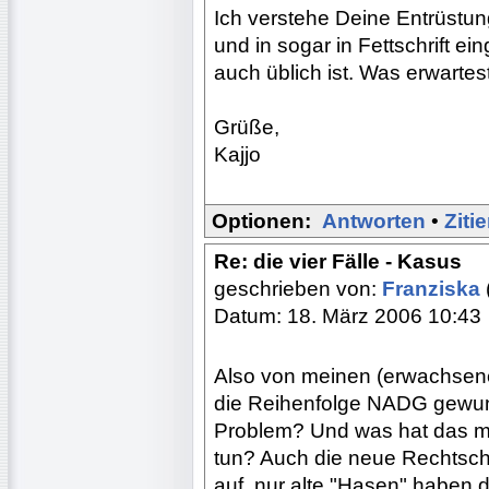
Ich verstehe Deine Entrüstu
und in sogar in Fettschrift 
auch üblich ist. Was erwarte
Grüße,
Kajjo
Optionen:
Antworten
•
Ziti
Re: die vier Fälle - Kasus
geschrieben von:
Franziska
Datum: 18. März 2006 10:43
Also von meinen (erwachsene
die Reihenfolge NADG gewund
Problem? Und was hat das m
tun? Auch die neue Rechtsc
auf, nur alte "Hasen" haben 