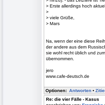
> hinzu). - das Letztere ist 'n
> Erste allerdings hoch aktuel
>
> viele Grüße,
> Mars
Na, wenn der eine diese Rei
der andere aus dem Russisch
sie wohl recht üblich und zu
übernommen.
jero
www.cafe-deutsch.de
Optionen:
Antworten
•
Ziti
Re: die vier Fälle - Kasus