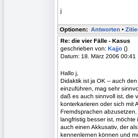
j
Optionen:
Antworten
•
Ziti
Re: die vier Fälle - Kasus
geschrieben von:
Kajjo
()
Datum: 18. März 2006 00:41
Hallo j,
Didaktik ist ja OK -- auch de
einzuführen, mag sehr sinnvol
daß es auch sinnvoll ist, di
konterkarieren oder sich mit 
Fremdsprachen abzusetzen. D
langfristig besser ist, möchte
auch einen Akkusativ, der als 
kennenlernen können und muß 