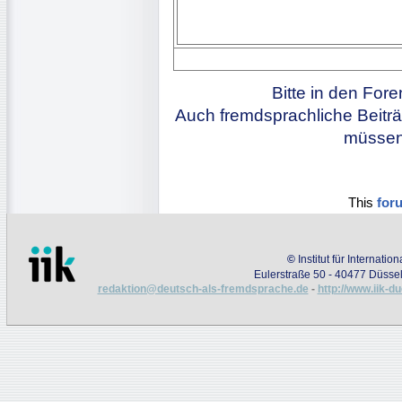
Bitte in den For
Auch fremdsprachliche Beiträ
müssen 
This
for
©
Institut für Internati
Eulerstraße 50 - 40477 Düssel
redaktion@deutsch-als-fremdsprache.de
-
http://www.iik-d