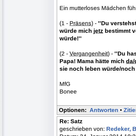
Ein mutterloses Mädchen fühl
(1 -
Präsens
) -
''Du verstehs
würde mich
jetz
bestimmt v
würde!''
(2 -
Vergangenheit
) -
''Du ha
Papa! Mama hätte mich
da/
sie noch leben würde/noch l
MfG
Bonee
Optionen:
Antworten
•
Ziti
Re: Satz
geschrieben von:
Redeker, 