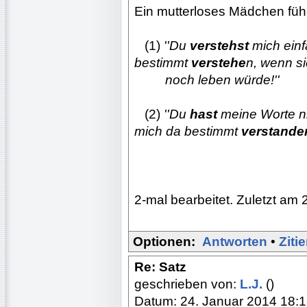
Ein mutterloses Mädchen fühl
...
(1)
''Du
verstehst
mich ein
bestimmt
verstehe
n, wenn s
.........
noch leben würde!''
...
(2)
''Du
hast
meine Worte n
mich da bestimmt
verstande
2-mal bearbeitet. Zuletzt am 
Optionen:
Antworten
•
Ziti
Re: Satz
geschrieben von:
L.J.
()
Datum: 24. Januar 2014 18: