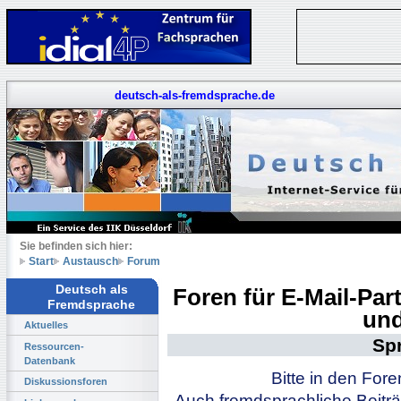
deutsch-als-fremdsprache.de
Sie befinden sich hier:
Start
Austausch
Forum
Deutsch als
Foren für E-Mail-Pa
Fremdsprache
und
Aktuelles
Sp
Ressourcen-
Datenbank
Bitte in den For
Diskussionsforen
Auch fremdsprachliche Beiträ