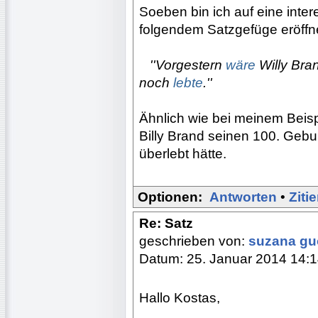
Soeben bin ich auf eine inte
folgendem Satzgefüge eröffn
...
''Vorgestern
wäre
Willy Bra
noch
lebte
.''
Ähnlich wie bei meinem Beis
Billy Brand seinen 100. Geb
überlebt hätte.
Optionen:
Antworten
•
Ziti
Re: Satz
geschrieben von:
suzana g
Datum: 25. Januar 2014 14:
Hallo Kostas,