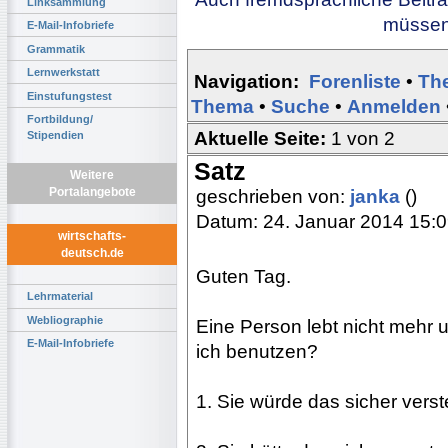
Linksammlung
müssen 
E-Mail-Infobriefe
Grammatik
Lernwerkstatt
Navigation:
Forenliste
•
Th
Einstufungstest
Thema
•
Suche
•
Anmelden
Fortbildung/
Aktuelle Seite:
1 von 2
Stipendien
Satz
Weitere
Portalangebote
geschrieben von:
janka
()
Datum: 24. Januar 2014 15:
wirtschafts-
deutsch.de
Guten Tag.
Lehrmaterial
Webliographie
Eine Person lebt nicht mehr u
E-Mail-Infobriefe
ich benutzen?
1. Sie würde das sicher vers