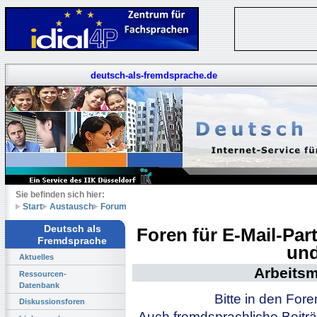
deutsch-als-fremdsprache.de
Sie befinden sich hier:
Start
Austausch
Forum
Deutsch als
Foren für E-Mail-Pa
Fremdsprache
und
Aktuelles
Arbeitsm
Ressourcen-
Datenbank
Bitte in den For
Diskussionsforen
Auch fremdsprachliche Beiträ