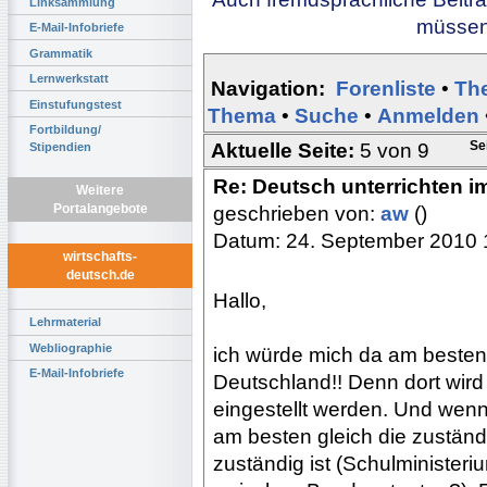
Linksammlung
müssen 
E-Mail-Infobriefe
Grammatik
Lernwerkstatt
Navigation:
Forenliste
•
Th
Einstufungstest
Thema
•
Suche
•
Anmelden
Fortbildung/
Se
Aktuelle Seite:
5 von 9
Stipendien
Re: Deutsch unterrichten i
Weitere
Portalangebote
geschrieben von:
aw
()
Datum: 24. September 2010 
wirtschafts-
deutsch.de
Hallo,
Lehrmaterial
Webliographie
ich würde mich da am besten 
E-Mail-Infobriefe
Deutschland!! Denn dort wird
eingestellt werden. Und wenn
am besten gleich die zuständi
zuständig ist (Schulminister