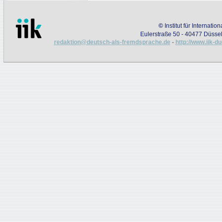
©
Institut für Internati
Eulerstraße 50 - 40477 Düssel
redaktion@deutsch-als-fremdsprache.de
-
http://www.iik-d