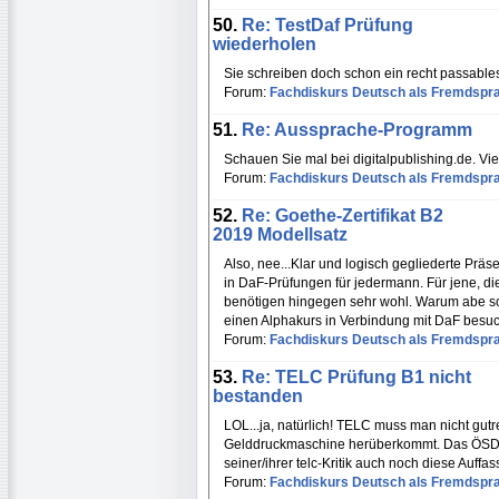
50.
Re: TestDaf Prüfung
wiederholen
Sie schreiben doch schon ein recht passable
Forum:
Fachdiskurs Deutsch als Fremdspr
51.
Re: Aussprache-Programm
Schauen Sie mal bei digitalpublishing.de. Viel
Forum:
Fachdiskurs Deutsch als Fremdspr
52.
Re: Goethe-Zertifikat B2
2019 Modellsatz
Also, nee...Klar und logisch gegliederte Präs
in DaF-Prüfungen für jedermann. Für jene, 
benötigen hingegen sehr wohl. Warum abe soll
einen Alphakurs in Verbindung mit DaF besuc
Forum:
Fachdiskurs Deutsch als Fremdspr
53.
Re: TELC Prüfung B1 nicht
bestanden
LOL...ja, natürlich! TELC muss man nicht gutr
Gelddruckmaschine herüberkommt. Das ÖSD ist
seiner/ihrer telc-Kritik auch noch diese Auffa
Forum:
Fachdiskurs Deutsch als Fremdspr