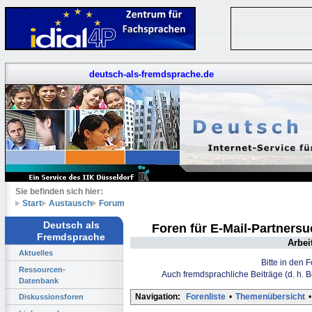
deutsch-als-fremdsprache.de
Sie befinden sich hier:
Start
Austausch
Forum
Deutsch als
Foren für E-Mail-Partners
Fremdsprache
Arbei
Aktuelles
Bitte in den 
Ressourcen-
Auch fremdsprachliche Beiträge (d. h. 
Datenbank
Navigation:
Forenliste
•
Themenübersicht
•
Diskussionsforen