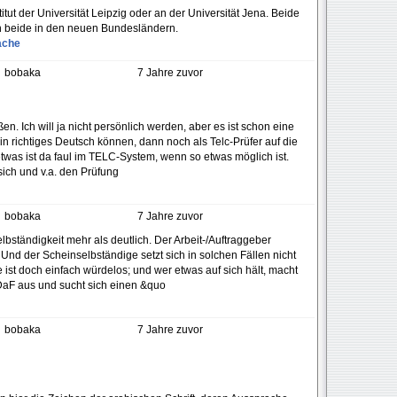
ut der Universität Leipzig oder an der Universität Jena. Beide
en beide in den neuen Bundesländern.
ache
bobaka
7 Jahre zuvor
en. Ich will ja nicht persönlich werden, aber es ist schon eine
n richtiges Deutsch können, dann noch als Telc-Prüfer auf die
twas ist da faul im TELC-System, wenn so etwas möglich ist.
e sich und v.a. den Prüfung
bobaka
7 Jahre zuvor
bständigkeit mehr als deutlich. Der Arbeit-/Auftraggeber
. Und der Scheinselbständige setzt sich in solchen Fällen nicht
 ist doch einfach würdelos; und wer etwas auf sich hält, macht
s DaF aus und sucht sich einen &quo
bobaka
7 Jahre zuvor