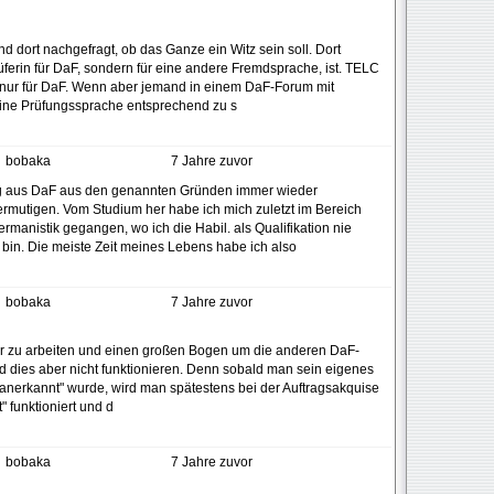
d dort nachgefragt, ob das Ganze ein Witz sein soll. Dort
üferin für DaF, sondern für eine andere Fremdsprache, ist. TELC
ht nur für DaF. Wenn aber jemand in einem DaF-Forum mit
eine Prüfungssprache entsprechend zu s
bobaka
7 Jahre zuvor
tieg aus DaF aus den genannten Gründen immer wieder
ermutigen. Vom Studium her habe ich mich zuletzt im Bereich
ermanistik gegangen, wo ich die Habil. als Qualifikation nie
bin. Die meiste Zeit meines Lebens habe ich also
bobaka
7 Jahre zuvor
elber zu arbeiten und einen großen Bogen um die anderen DaF-
 dies aber nicht funktionieren. Denn sobald man sein eigenes
erkannt" wurde, wird man spätestens bei der Auftragsakquise
" funktioniert und d
bobaka
7 Jahre zuvor