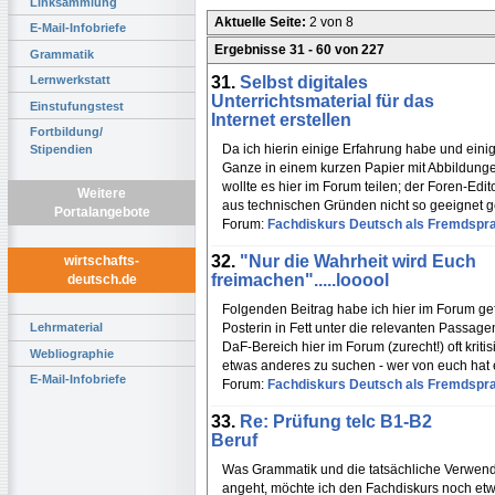
Linksammlung
Aktuelle Seite:
2 von 8
E-Mail-Infobriefe
Ergebnisse 31 - 60 von 227
Grammatik
31.
Selbst digitales
Lernwerkstatt
Unterrichtsmaterial für das
Einstufungstest
Internet erstellen
Fortbildung/
Da ich hierin einige Erfahrung habe und einig
Stipendien
Ganze in einem kurzen Papier mit Abbildunge
wollte es hier im Forum teilen; der Foren-Edit
Weitere
aus technischen Gründen nicht so geeignet 
Portalangebote
Forum:
Fachdiskurs Deutsch als Fremdspr
32.
"Nur die Wahrheit wird Euch
wirtschafts-
freimachen".....looool
deutsch.de
Folgenden Beitrag habe ich hier im Forum ge
Posterin in Fett unter die relevanten Passag
Lehrmaterial
DaF-Bereich hier im Forum (zurecht!) oft krit
Webliographie
etwas anderes zu suchen - wer von euch hat
E-Mail-Infobriefe
Forum:
Fachdiskurs Deutsch als Fremdspr
33.
Re: Prüfung telc B1-B2
Beruf
Was Grammatik und die tatsächliche Verwend
angeht, möchte ich den Fachdiskurs noch etwas