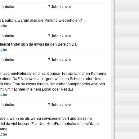
bobaka
7 Jahre zuvor
s Deutsch, warum also die Prüfung wiederholen?
ache
bobaka
7 Jahre zuvor
leicht findet sich da etwas für den Bereich DaF.
ache
bobaka
7 Jahre zuvor
entationen/Referate sind nicht primär Teil sprachlichen Könnens
die einen DaF-Nachweis an irgendwelchen Schulen oder Unis
 eine Frau so etwas lernen, die vorher Analphabetin war, hier
ht, um nachher in einem Lokal oder Restau
ache
bobaka
7 Jahre zuvor
eden, wenn es als wenig serviceorientiert und als reine
 da viel besser! ZitatUnd Herr/Frau bobaka unterstützt mit
ssung.
ache