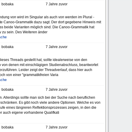
bobaka
7 Jahre zuvor
ndung von wird im Singular als auch von werden im Plural -
ätzte Canoo-Grammatik dazu sagt. Der dort gegebene Hinweis mit
dass beide Varianten möglich sind. Die Canoo-Grammatik hat
iv zu sein. Des Weiteren änder
ache
bobaka
7 Jahre zuvor
ieses Threads gestellt hat, sollte idealerweise von den
so von denen mit einschlägigen Studienabschluss, beantwortet
terzuführen. Leider zeigt der Threadverlauf, dass hier auch
och von einer "grammatikfreien Varia
ache
bobaka
7 Jahre zuvor
. Allerdings sollte man sich bei der Suche nach beruflichen
 beschränken. Es gibt noch viele andere Optionen. Welche es von
Laufe eines längreren Reflektionsprozesses zeigen, in den die
r auch eigene vorhandene Qualifkati
bobaka
7 Jahre zuvor