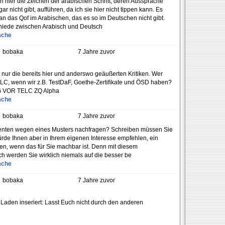
en hier die Zeichen der arabischen Schrift, deren Aussprache
nicht gibt, aufführen, da ich sie hier nicht tippen kann. Es
an das Qof im Arabischen, das es so im Deutschen nicht gibt.
chiede zwischen Arabisch und Deutsch
ache
bobaka
7 Jahre zuvor
t nur die bereits hier und anderswo geäußerten Kritiken. Wer
LC, wenn wir z.B. TestDaF, Goethe-Zertifikate und ÖSD haben?
NG VOR TELC ZQ Alpha
ache
bobaka
7 Jahre zuvor
zenten wegen eines Musters nachfragen? Schreiben müssen Sie
würde Ihnen aber in Ihrem eigenen Interesse empfehlen, ein
en, wenn das für Sie machbar ist. Denn mit diesem
h werden Sie wirklich niemals auf die besser be
ache
bobaka
7 Jahre zuvor
n Laden inseriert: Lasst Euch nicht durch den anderen