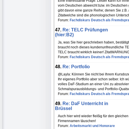
Eine interessante Frage. Leider kann ich Ihn
vom Deutschen abweicht bzw. im Deutschen gar 
gibt davon eine ganze Reihe; denen Sie z.B. 
Zitatwelche sind die phonologischen Unters
Forum:
Fachdiskurs Deutsch als Fremdspr
47.
Re: TELC Prüfungen
(hier:B2)
Ja, was Sie hier geschrieben haben, bestätig
braucht noch dieses kundenunfreundliche TE
TELC braucht wirklich keiner! ZitatWARNU
Forum:
Fachdiskurs Deutsch als Fremdspr
48.
Re: Portfolio
@Layla: Können Sie nicht bei Ihrem Kursdo
Ihr eigenes Portfolio aber schon selber. Ich 
volles DaF-Studium an einer Uni zu absolvier
Schmalspurausbildungs- und Portfolio-Quatsc
Forum:
Fachdiskurs Deutsch als Fremdspr
49.
Re: DaF Unterricht in
Brüssel
Auch hier wird wieder fleißig für den gleiche
Firmennamen täuschen!
Forum:
Arbeitsmarkt und Honorare