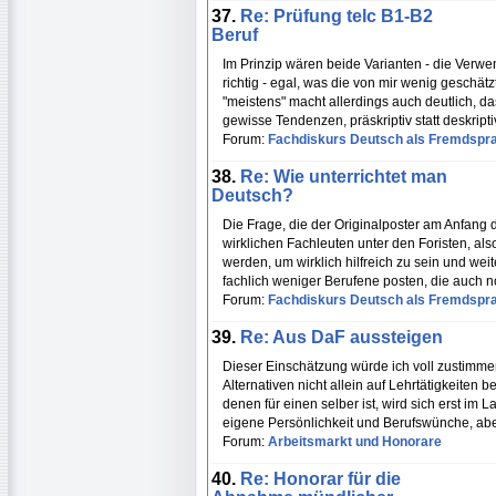
37.
Re: Prüfung telc B1-B2
Beruf
Im Prinzip wären beide Varianten - die Verwe
richtig - egal, was die von mir wenig gesch
"meistens" macht allerdings auch deutlich, 
gewisse Tendenzen, präskriptiv statt deskript
Forum:
Fachdiskurs Deutsch als Fremdspr
38.
Re: Wie unterrichtet man
Deutsch?
Die Frage, die der Originalposter am Anfang d
wirklichen Fachleuten unter den Foristen, al
werden, um wirklich hilfreich zu sein und wei
fachlich weniger Berufene posten, die auch n
Forum:
Fachdiskurs Deutsch als Fremdspr
39.
Re: Aus DaF aussteigen
Dieser Einschätzung würde ich voll zustimmen
Alternativen nicht allein auf Lehrtätigkeiten
denen für einen selber ist, wird sich erst im 
eigene Persönlichkeit und Berufswünche, abe
Forum:
Arbeitsmarkt und Honorare
40.
Re: Honorar für die