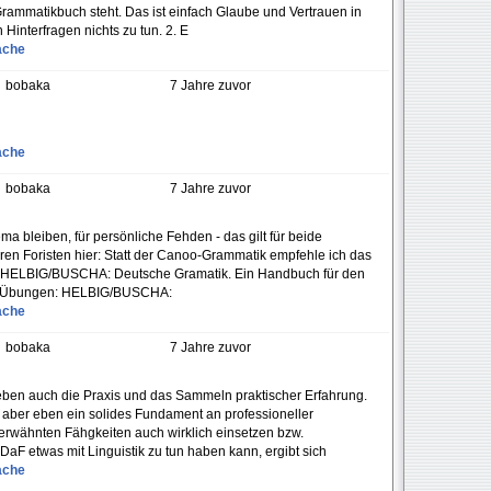
rammatikbuch steht. Das ist einfach Glaube und Vertrauen in
 Hinterfragen nichts zu tun. 2. E
ache
bobaka
7 Jahre zuvor
ache
bobaka
7 Jahre zuvor
ema bleiben, für persönliche Fehden - das gilt für beide
anderen Foristen hier: Statt der Canoo-Grammatik empfehle ich das
on HELBIG/BUSCHA: Deutsche Gramatik. Ein Handbuch für den
 Für Übungen: HELBIG/BUSCHA:
ache
bobaka
7 Jahre zuvor
 eben auch die Praxis und das Sammeln praktischer Erfahrung.
 aber eben ein solides Fundament an professioneller
 erwähnten Fähgkeiten auch wirklich einsetzen bzw.
DaF etwas mit Linguistik zu tun haben kann, ergibt sich
ache