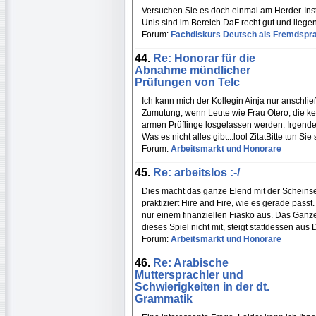
Versuchen Sie es doch einmal am Herder-Instit
Unis sind im Bereich DaF recht gut und lieg
Forum:
Fachdiskurs Deutsch als Fremdspr
44.
Re: Honorar für die
Abnahme mündlicher
Prüfungen von Telc
Ich kann mich der Kollegin Ainja nur anschließ
Zumutung, wenn Leute wie Frau Otero, die kei
armen Prüflinge losgelassen werden. Irgende
Was es nicht alles gibt...lool ZitatBitte tun Si
Forum:
Arbeitsmarkt und Honorare
45.
Re: arbeitslos :-/
Dies macht das ganze Elend mit der Scheinsel
praktiziert Hire and Fire, wie es gerade passt
nur einem finanziellen Fiasko aus. Das Ganze
dieses Spiel nicht mit, steigt stattdessen au
Forum:
Arbeitsmarkt und Honorare
46.
Re: Arabische
Muttersprachler und
Schwierigkeiten in der dt.
Grammatik