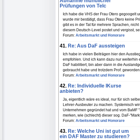
Abnahme mündlicher
Prüfungen von Telc
Ich habe die VHS der Frau Otero gegoogelt un
wurde mir bestätigt, dass Frau Otero keine Pr
gibt es in der Tat für mehrere Sprachen, nic
diesem Deutsch-Level postet und vergisst, s
Forum:
Arbeitsmarkt und Honorare
41.
Re: Aus DaF aussteigen
Ich habe in vielen Beiträgen hier den Auss
empfohlen. Und ich kann dazu nur weiterhin 
DaF habilitiert, bin aber dann in die Auslandg
gebraucht habe und trotzdem Prof. geworden 
Forum:
Arbeitsmarkt und Honorare
42.
Re: Individuelle IKurse
anbieten?
Ja, eigentlich wäre es ideal, nur für sich s
Lehrer-Ausbeuter zu machen. Systemisch wird
Unternehmen gegründet hat und vom BaMF "an
merken, wie (schlecht) dieser sog. DaF-"Markt
Forum:
Arbeitsmarkt und Honorare
43.
Re: Welche Uni ist gut um
ein DAF Master zu studieren?