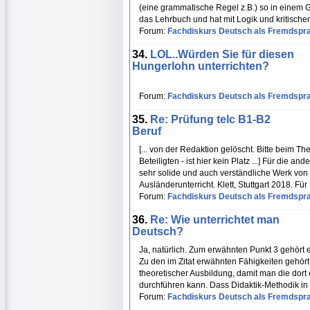
(eine grammatische Regel z.B.) so in einem G
das Lehrbuch und hat mit Logik und kritischen
Forum:
Fachdiskurs Deutsch als Fremdspr
34.
LOL..Würden Sie für diesen
Hungerlohn unterrichten?
Forum:
Fachdiskurs Deutsch als Fremdspr
35.
Re: Prüfung telc B1-B2
Beruf
[... von der Redaktion gelöscht. Bitte beim Th
Beteiligten - ist hier kein Platz ...] Für die 
sehr solide und auch verständliche Werk v
Ausländerunterricht. Klett, Stuttgart 2018.
Forum:
Fachdiskurs Deutsch als Fremdspr
36.
Re: Wie unterrichtet man
Deutsch?
Ja, natürlich. Zum erwähnten Punkt 3 gehört
Zu den im Zitat erwähnten Fähigkeiten gehört
theoretischer Ausbildung, damit man die dort
durchführen kann. Dass Didaktik-Methodik in 
Forum:
Fachdiskurs Deutsch als Fremdspr