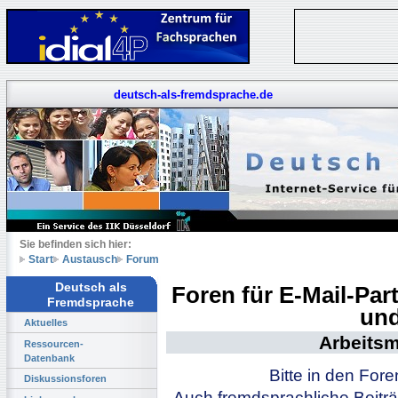
deutsch-als-fremdsprache.de
Sie befinden sich hier:
Start
Austausch
Forum
Deutsch als
Foren für E-Mail-Pa
Fremdsprache
und
Aktuelles
Arbeitsm
Ressourcen-
Datenbank
Bitte in den For
Diskussionsforen
Auch fremdsprachliche Beiträ