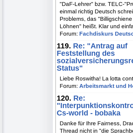
"DaF-Lehrer" bzw. TELC-"Prü
einmal richtig Deutsch schrei
Problems, das "Billigschien
Löhnen" heißt. Klar und einf
Forum:
Fachdiskurs Deuts
119.
Re: "Antrag auf
Feststellung des
sozialversicherungsr
Status"
Liebe Roswitha! La lotta co
Forum:
Arbeitsmarkt und H
120.
Re:
"Interpunktionskontr
Cs-world - bobaka
Danke für Ihre Fairness, Dra
Thread nicht in "die Sprachb