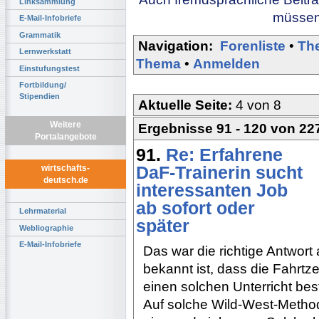
Linksammlung
müssen 
E-Mail-Infobriefe
Grammatik
Navigation:
Forenliste
•
Th
Lernwerkstatt
Thema
•
Anmelden
Einstufungstest
Fortbildung/
Stipendien
Aktuelle Seite:
4 von 8
Weitere
Ergebnisse 91 - 120 von 22
Portalangebote
91.
Re: Erfahrene
DaF-Trainerin sucht
wirtschafts-
deutsch.de
interessanten Job
ab sofort oder
Lehrmaterial
später
Webliographie
E-Mail-Infobriefe
Das war die richtige Antwort
bekannt ist, dass die Fahrtz
einen solchen Unterricht beste
Auf solche Wild-West-Method