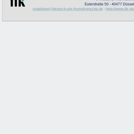
Eulerstraße 50 - 40477 Düssel
redaktion@deutsch-als-fremdsprache.de
-
http://www.iik-d