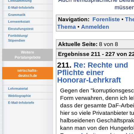
Linksammlung
müssen 
E-Mail-Infobriefe
Grammatik
Navigation:
Forenliste
•
Th
Lernwerkstatt
Thema
•
Anmelden
Einstufungstest
Fortbildung/
Stipendien
Aktuelle Seite:
8 von 8
Weitere
Ergebnisse 211 - 227 von 2
Portalangebote
211.
Re: Rechte und
Pflichte einer
wirtschafts-
deutsch.de
Honorar-Lehrkraft
Lehrmaterial
Gegen den "korruptionsgeschü
Webliographie
Form verwahren, denn ich lebe
E-Mail-Infobriefe
dass der gesamte DaF-Arbeits
hier so viele Privatanbieter
halbseidenen Geschäftsprakt
kann man von den Hungerloh