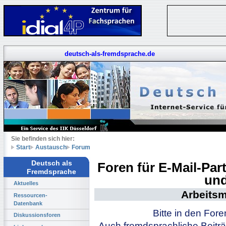
deutsch-als-fremdsprache.de
Sie befinden sich hier:
Start
Austausch
Forum
Deutsch als
Foren für E-Mail-Pa
Fremdsprache
und
Aktuelles
Arbeitsm
Ressourcen-
Datenbank
Bitte in den For
Diskussionsforen
Auch fremdsprachliche Beiträ