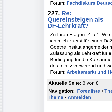
Forum:
Fachdiskurs Deuts
227.
Re:
Quereinsteigen als
DF-Lehrkraft?
Zu Ihren Fragen: Zitat1. Wi
ich mich zuerst für einen Da
Goethe Institut angemeldet 
Zulassung als Lehrkraft für e
Bedingung für die Kursanmeld
das relativ verwirrend und we
Forum:
Arbeitsmarkt und H
Aktuelle Seite:
8 von 8
Navigation:
Forenliste
•
Th
Thema
•
Anmelden