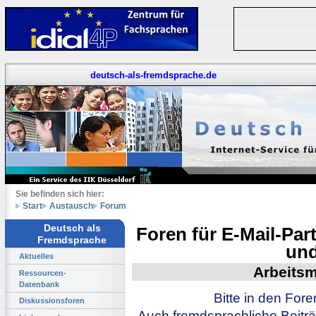
deutsch-als-fremdsprache.de
Sie befinden sich hier:
Start
Austausch
Forum
Deutsch als
Foren für E-Mail-Pa
Fremdsprache
und
Aktuelles
Arbeitsm
Ressourcen-
Datenbank
Bitte in den For
Diskussionsforen
Auch fremdsprachliche Beiträ