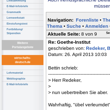
Linksammlung
müssen 
E-Mail-Infobriefe
Grammatik
Lernwerkstatt
Navigation:
Forenliste
•
Th
Einstufungstest
Thema
•
Suche
•
Anmelden
Fortbildung/
Se
Aktuelle Seite:
8 von 9
Stipendien
Re: Goethe-Institut
Weitere
Portalangebote
geschrieben von:
Redeker, 
Datum: 26. April 2013 10:03
wirtschafts-
deutsch.de
Bettin schrieb:
Lehrmaterial
------------------------------------------
Webliographie
> Herr Redeker,
E-Mail-Infobriefe
>
> nun uebertreiben Sie aber.
Wahrhaftig, "übel verleumdet" 