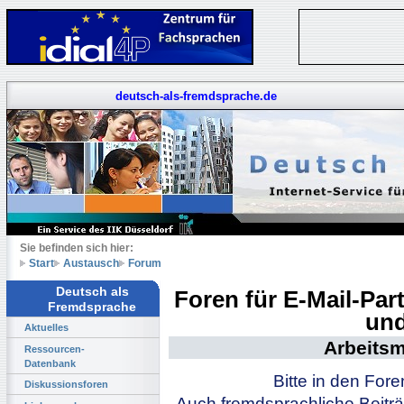
deutsch-als-fremdsprache.de
Sie befinden sich hier:
Start
Austausch
Forum
Deutsch als
Foren für E-Mail-Pa
Fremdsprache
und
Aktuelles
Arbeitsm
Ressourcen-
Datenbank
Bitte in den For
Diskussionsforen
Auch fremdsprachliche Beiträ