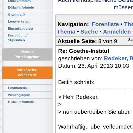
Linksammlung
müssen 
E-Mail-Infobriefe
Grammatik
Lernwerkstatt
Navigation:
Forenliste
•
Th
Einstufungstest
Thema
•
Suche
•
Anmelden
Fortbildung/
Se
Aktuelle Seite:
8 von 9
Stipendien
Re: Goethe-Institut
Weitere
Portalangebote
geschrieben von:
Redeker, 
Datum: 26. April 2013 10:03
wirtschafts-
deutsch.de
Bettin schrieb:
Lehrmaterial
------------------------------------------
Webliographie
> Herr Redeker,
E-Mail-Infobriefe
>
> nun uebertreiben Sie aber.
Wahrhaftig, "übel verleumdet" 