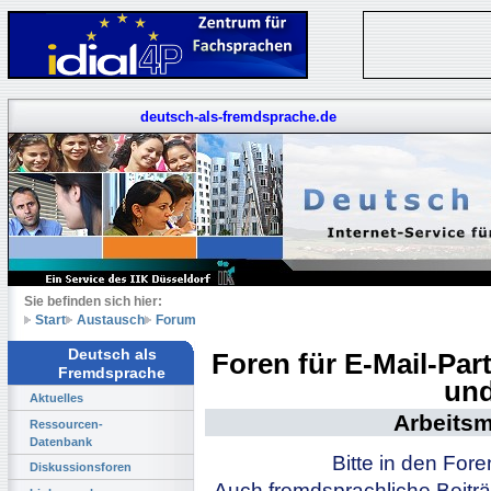
deutsch-als-fremdsprache.de
Sie befinden sich hier:
Start
Austausch
Forum
Deutsch als
Foren für E-Mail-Pa
Fremdsprache
und
Aktuelles
Arbeitsm
Ressourcen-
Datenbank
Bitte in den For
Diskussionsforen
Auch fremdsprachliche Beiträ