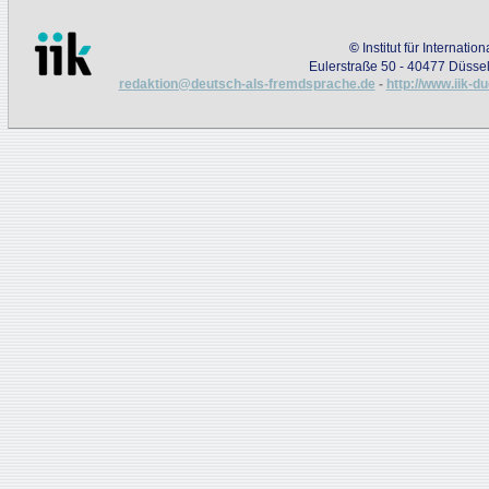
©
Institut für Internati
Eulerstraße 50 - 40477 Düssel
redaktion@deutsch-als-fremdsprache.de
-
http://www.iik-d