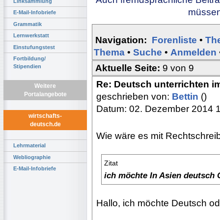
Linksammlung
müssen 
E-Mail-Infobriefe
Grammatik
Lernwerkstatt
Navigation:
Forenliste
•
Th
Einstufungstest
Thema
•
Suche
•
Anmelden
Fortbildung/
Aktuelle Seite:
9 von 9
Stipendien
Re: Deutsch unterrichten i
Weitere
Portalangebote
geschrieben von:
Bettin
()
Datum: 02. Dezember 2014 
wirtschafts-
deutsch.de
Wie wäre es mit Rechtschre
Lehrmaterial
Webliographie
Zitat
E-Mail-Infobriefe
ich möchte In Asien deutsch 
Hallo, ich möchte Deutsch ode