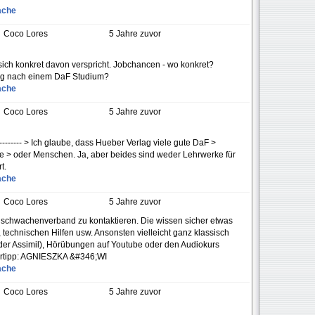
ache
Coco Lores
5 Jahre zuvor
sich konkret davon verspricht. Jobchancen - wo konkret?
ung nach einem DaF Studium?
ache
Coco Lores
5 Jahre zuvor
---------------- > Ich glaube, dass Hueber Verlag viele gute DaF >
te > oder Menschen. Ja, aber beides sind weder Lehrwerke für
t.
ache
Coco Lores
5 Jahre zuvor
hschwachenverband zu kontaktieren. Die wissen sicher etwas
 technischen Hilfen usw. Ansonsten vielleicht ganz klassisch
der Assimil), Hörübungen auf Youtube oder den Audiokurs
aturtipp: AGNIESZKA &#346;WI
ache
Coco Lores
5 Jahre zuvor