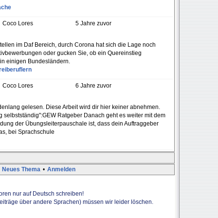
ache
Coco Lores
5 Jahre zuvor
tellen im Daf Bereich, durch Corona hat sich die Lage noch
tiativbewerbungen oder gucken Sie, ob ein Quereinstieg
 in einigen Bundesländern.
eiberuflern
Coco Lores
6 Jahre zuvor
undenlang gelesen. Diese Arbeit wird dir hier keiner abnehmen.
g selbstständig":GEW Ratgeber Danach geht es weiter mit dem
dung der Übungsleiterpauschale ist, dass dein Auftraggeber
as, bei Sprachschule
Neues Thema
•
Anmelden
Foren nur auf Deutsch schreiben!
Beiträge über andere Sprachen) müssen wir leider löschen.