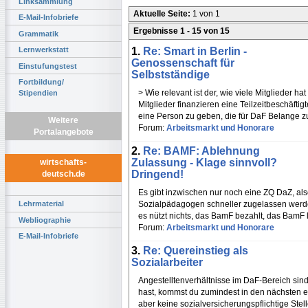
Linksammlung
Aktuelle Seite:
1 von 1
E-Mail-Infobriefe
Ergebnisse 1 - 15 von 15
Grammatik
1.
Re: Smart in Berlin -
Lernwerkstatt
Genossenschaft für
Einstufungstest
Selbstständige
Fortbildung/
> Wie relevant ist der, wie viele Mitglieder h
Stipendien
Mitglieder finanzieren eine Teilzeitbeschäfti
eine Person zu geben, die für DaF Belange zu
Weitere
Forum:
Arbeitsmarkt und Honorare
Portalangebote
2.
Re: BAMF: Ablehnung
Zulassung - Klage sinnvoll?
wirtschafts-
Dringend!
deutsch.de
Es gibt inzwischen nur noch eine ZQ DaZ, al
Sozialpädagogen schneller zugelassen werde
Lehrmaterial
es nützt nichts, das BamF bezahlt, das BamF le
Webliographie
Forum:
Arbeitsmarkt und Honorare
E-Mail-Infobriefe
3.
Re: Quereinstieg als
Sozialarbeiter
Angestelltenverhältnisse im DaF-Bereich sin
hast, kommst du zumindest in den nächsten ei
aber keine sozialversicherungspflichtige Stel