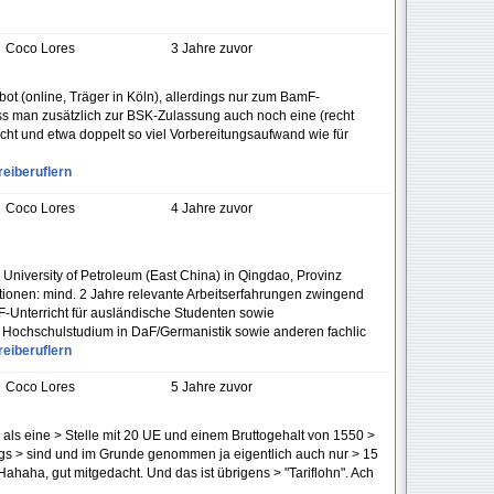
Coco Lores
3 Jahre zuvor
ot (online, Träger in Köln), allerdings nur zum BamF-
ss man zusätzlich zur BSK-Zulassung auch noch eine (recht
ucht und etwa doppelt so viel Vorbereitungsaufwand wie für
eiberuflern
Coco Lores
4 Jahre zuvor
a University of Petroleum (East China) in Qingdao, Provinz
tionen: mind. 2 Jahre relevante Arbeitserfahrungen zwingend
aF-Unterricht für ausländische Studenten sowie
Hochschulstudium in DaF/Germanistik sowie anderen fachlic
eiberuflern
Coco Lores
5 Jahre zuvor
 als eine > Stelle mit 20 UE und einem Bruttogehalt von 1550 >
tags > sind und im Grunde genommen ja eigentlich auch nur > 15
ahaha, gut mitgedacht. Und das ist übrigens > "Tariflohn". Ach