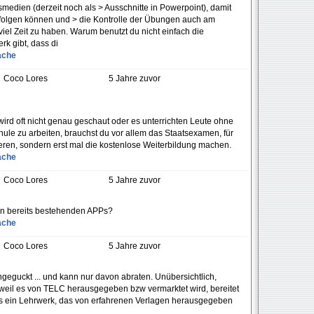
tsmedien (derzeit noch als > Ausschnitte in Powerpoint), damit
rfolgen können und > die Kontrolle der Übungen auch am
viel Zeit zu haben. Warum benutzt du nicht einfach die
k gibt, dass di
ache
Coco Lores
5 Jahre zuvor
da wird oft nicht genau geschaut oder es unterrichten Leute ohne
ule zu arbeiten, brauchst du vor allem das Staatsexamen, für
ieren, sondern erst mal die kostenlose Weiterbildung machen.
ache
Coco Lores
5 Jahre zuvor
den bereits bestehenden APPs?
ache
Coco Lores
5 Jahre zuvor
geguckt ... und kann nur davon abraten. Unübersichtlich,
 weil es von TELC herausgegeben bzw vermarktet wird, bereitet
als ein Lehrwerk, das von erfahrenen Verlagen herausgegeben