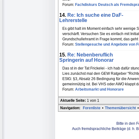
Forum:
Fachdiskurs Deutsch als Fremdspr
14.
Re: Ich suche eine DaF-
Lehrerstelle
Es gibt halt im Moment einfach sehr wenige S
verschärft. Versuchen Sie es einfach mit Ini
Grundschullehramt in Frage kommt, das geht
Forum:
Stellengesuche und Angebote von Fr
15.
Re: Nebenberuflich
Springerin auf Honorar
Das st in der Tat Frickelei - ich hab dafür st
Lies zunächst mal den GEW Ratgeber "Richti
EStG: §3, Absatz 26 Bedingung für die Anwen
gemeinnützig ist. Bei VHS oder AWO klappt d
Forum:
Arbeitsmarkt und Honorare
Aktuelle Seite:
1 von 1
Navigation:
Forenliste
•
Themenübersicht
•
Bitte in den 
Auch fremdsprachliche Beiträge (d. h. 