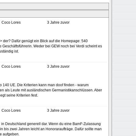
Coco Lores
3 Jahre zuvor
at > der? Dafür genügt ein Blick auf die Homepage: 540
gte Geschäftsführerin. Weder bei GEW noch bei Verdi scheint es
ständig ist.
Coco Lores
3 Jahre zuvor
so 140 UE. Die Kriterien kann man doof finden - warum
n als Leute mit ausländischen Germanistikanschlüssen. Aber
gt seine Kriterien fest.
Coco Lores
3 Jahre zuvor
d in Deutschland generell dar. Wenn du eine BamF-Zulassung
n bis zwei Jahren leicht an Honoraraufträge. Dafür sollte man
le aufgeben.