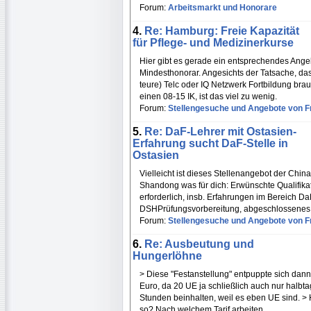
Forum:
Arbeitsmarkt und Honorare
4.
Re: Hamburg: Freie Kapazität
für Pflege- und Medizinerkurse
Hier gibt es gerade ein entsprechendes Angeb
Mindesthonorar. Angesichts der Tatsache, da
teure) Telc oder IQ Netzwerk Fortbildung bra
einen 08-15 IK, ist das viel zu wenig.
Forum:
Stellengesuche und Angebote von Fr
5.
Re: DaF-Lehrer mit Ostasien-
Erfahrung sucht DaF-Stelle in
Ostasien
Vielleicht ist dieses Stellenangebot der Chin
Shandong was für dich: Erwünschte Qualifika
erforderlich, insb. Erfahrungen im Bereich D
DSHPrüfungsvorbereitung, abgeschlossenes 
Forum:
Stellengesuche und Angebote von Fr
6.
Re: Ausbeutung und
Hungerlöhne
> Diese "Festanstellung" entpuppte sich dann
Euro, da 20 UE ja schließlich auch nur halb
Stunden beinhalten, weil es eben UE sind. > H
so? Nach welchem Tarif arbeiten