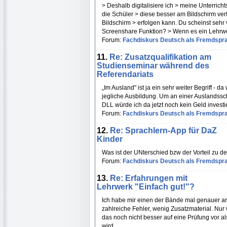
> Deshalb digitalisiere ich > meine Unterrich
die Schüler > diese besser am Bildschirm ve
Bildschirm > erfolgen kann. Du scheinst sehr 
Screenshare Funktion? > Wenn es ein Lehrwer
Forum:
Fachdiskurs Deutsch als Fremdspr
11.
Re: Zusatzqualifikation am
Studienseminar während des
Referendariats
„Im Ausland" ist ja ein sehr weiter Begriff - 
jegliche Ausbildung. Um an einer Auslandssch
DLL würde ich da jetzt noch kein Geld invest
Forum:
Fachdiskurs Deutsch als Fremdspr
12.
Re: Sprachlern-App für DaZ
Kinder
Was ist der UNterschied bzw der Vorteil zu 
Forum:
Fachdiskurs Deutsch als Fremdspr
13.
Re: Erfahrungen mit
Lehrwerk "Einfach gut!"?
Ich habe mir einen der Bände mal genauer an
zahlreiche Fehler, wenig Zusatzmaterial. Nur
das noch nicht besser auf eine Prüfung vor 
wird.