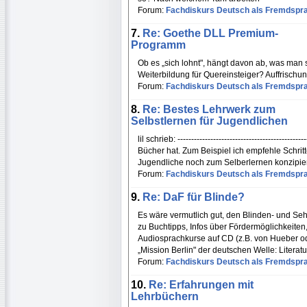
Forum:
Fachdiskurs Deutsch als Fremdspr
7.
Re: Goethe DLL Premium-
Programm
Ob es „sich lohnt", hängt davon ab, was man 
Weiterbildung für Quereinsteiger? Auffrisch
Forum:
Fachdiskurs Deutsch als Fremdspr
8.
Re: Bestes Lehrwerk zum
Selbstlernen für Jugendlichen
lil schrieb: ---------------------------------------
Bücher hat. Zum Beispiel ich empfehle Schrit
Jugendliche noch zum Selberlernen konzipier
Forum:
Fachdiskurs Deutsch als Fremdspr
9.
Re: DaF für Blinde?
Es wäre vermutlich gut, den Blinden- und Se
zu Buchtipps, Infos über Fördermöglichkeiten,
Audiosprachkurse auf CD (z.B. von Hueber o
„Mission Berlin" der deutschen Welle: Liter
Forum:
Fachdiskurs Deutsch als Fremdspr
10.
Re: Erfahrungen mit
Lehrbüchern