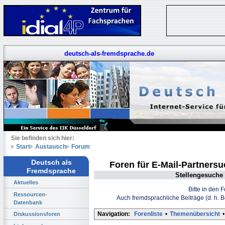
deutsch-als-fremdsprache.de
Sie befinden sich hier:
Start
Austausch
Forum
Deutsch als
Foren für E-Mail-Partners
Fremdsprache
Stellengesuche 
Aktuelles
Bitte in den 
Ressourcen-
Auch fremdsprachliche Beiträge (d. h. 
Datenbank
Navigation:
Forenliste
•
Themenübersicht
•
Diskussionsforen