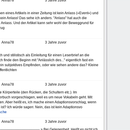
Anna78
3 Jahre zuvor
en eines Artikels in einer Zeitung ist kein Anlass (»Event«) und
ch kein Anlass! Das sehe ich anders. "Anlass" hat auch die
Anlass. Und der Artikel kann sehr wohl der Beweggrund für
zug
Anna78
3 Jahre zuvor
 und stilistisch als Einleitung für einen Leserbrief an die
finde den Beginn mit "Anlässlich des..." eigentlich fast ein
mein subjektives Empfinden, oder wie sehen andere das? Kleine
ffentlichten
Anna78
3 Jahre zuvor
e Körperteile (den Rücken, die Schultern etc.). Im
erbuch vorgeschlagen, weil es um neue Vokabeln geht. Mit
den. Aber heißt es, ich mache einen Adaptionsvorschlag, wenn
st? Ich würde sagen: Nein, das ist kein Adaptionsvo
ache
Anna78
3 Jahre zuvor
--------------------------------- > Bei Gelegenheit. Heißt es nicht ich