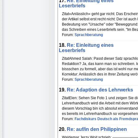
17.
Re: Einleitung eines
Leserbriefs
Zitat»Anlässlich« geht gar nicht. Das Erschein
der Artikel selbst erst recht nicht: Der ist au
Bedeutung von "Ursache" oder "Beweggrund: 
das Schreiben eines Leserbriefs sein. "Im Be
Forum:
Sprachberatung
18.
Re: Einleitung eines
Leserbriefs
ZitatAhmed Salah: Passt dieser Satz sprachlich
Redaktion? Ja, das kann man so schreiben. Ich 
bissschen zu formell, aber das ist wohl nur 
Korrektur: Anlässlich des in Ihrer Zeitung verö
Forum:
Sprachberatung
19.
Re: Adaption des Lehrwerks
ZitatElen: Sehen Sie Foto 1 und zeigen Sie di
Lehrerhandbuch wird die Arbeit mit dem Wört
diesem Vorschlag bin ich absolut einverstan
es bereits im Lehrerhandbuch so vorgesehen i
Forum:
Fachdiskurs Deutsch als Fremdspr
20.
Re: auf/in den Philippinen
Waldemar Jerzy Wojt schrieb: ----------------------