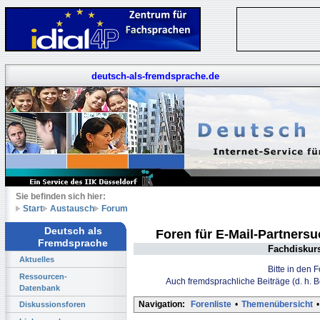
deutsch-als-fremdsprache.de
Sie befinden sich hier:
Start
Austausch
Forum
Deutsch als
Foren für E-Mail-Partners
Fremdsprache
Fachdiskur
Aktuelles
Bitte in den 
Ressourcen-
Auch fremdsprachliche Beiträge (d. h. 
Datenbank
Navigation:
Forenliste
•
Themenübersicht
•
Diskussionsforen