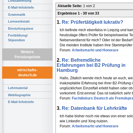
Linksammlung
Aktuelle Seite:
1 von 2
E-Mail-Infobriefe
Ergebnisse 1 - 30 von 33
Grammatik
1.
Re: Prüfertätigkeit lukrativ?
Lernwerkstatt
Einstufungstest
Ich befinde mich ebenfalss in Leipzig und k
heutzutage öfters Prüfer für beispielsweise 
Fortbildung/
Nebenverdienst für mich? Oder ist der Bedar
Stipendien
Die meisten Institute haben ihre Stammprüfe
Forum:
Arbeitsmarkt und Honorare
Weitere
Portalangebote
2.
Re: Befremdliche
Erfahrungen bei B2 Prüfung in
Hamburg
wirtschafts-
deutsch.de
Hallo, Zitatich wende mich heute an euch, wei
inakzeptable Erfahrung bei ihrer B2-Prüfung 
unglücklichen Einzelfall erlebt haben oder ob
Lehrmaterial
vorkommt. Erst einmal: Das ist natürlich sehr
Webliographie
Forum:
Fachdiskurs Deutsch als Fremdspr
E-Mail-Infobriefe
3.
Re: Datenbank für Lehrkräfte
Ich habe bisher noch nie etwas von einer sol
wie Linkedin und Xing nutzen.
Forum:
Arbeitsmarkt und Honorare