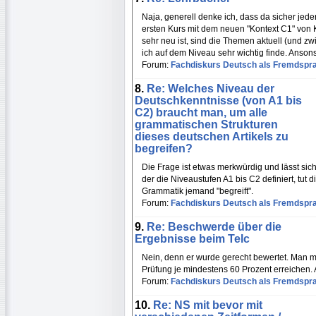
Naja, generell denke ich, dass da sicher jed
ersten Kurs mit dem neuen "Kontext C1" von Kl
sehr neu ist, sind die Themen aktuell (und zw
ich auf dem Niveau sehr wichtig finde. Anson
Forum:
Fachdiskurs Deutsch als Fremdspr
8.
Re: Welches Niveau der
Deutschkenntnisse (von A1 bis
C2) braucht man, um alle
grammatischen Strukturen
dieses deutschen Artikels zu
begreifen?
Die Frage ist etwas merkwürdig und lässt si
der die Niveaustufen A1 bis C2 definiert, tut
Grammatik jemand "begreift".
Forum:
Fachdiskurs Deutsch als Fremdspr
9.
Re: Beschwerde über die
Ergebnisse beim Telc
Nein, denn er wurde gerecht bewertet. Man mu
Prüfung je mindestens 60 Prozent erreichen.
Forum:
Fachdiskurs Deutsch als Fremdspr
10.
Re: NS mit bevor mit