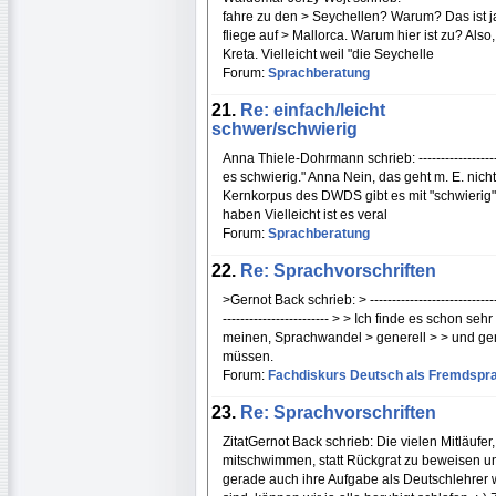
fahre zu den > Seychellen? Warum? Das ist ja 
fliege auf > Mallorca. Warum hier ist zu? Also
Kreta. Vielleicht weil "die Seychelle
Forum:
Sprachberatung
21.
Re: einfach/leicht
schwer/schwierig
Anna Thiele-Dohrmann schrieb: -------------------
es schwierig." Anna Nein, das geht m. E. nich
Kernkorpus des DWDS gibt es mit "schwierig"
haben Vielleicht ist es veral
Forum:
Sprachberatung
22.
Re: Sprachvorschriften
>Gernot Back schrieb: > ------------------------------
------------------------ > > Ich finde es schon
meinen, Sprachwandel > generell > > und ge
müssen.
Forum:
Fachdiskurs Deutsch als Fremdspr
23.
Re: Sprachvorschriften
ZitatGernot Back schrieb: Die vielen Mitläuf
mitschwimmen, statt Rückgrat zu beweisen u
gerade auch ihre Aufgabe als Deutschlehrer 