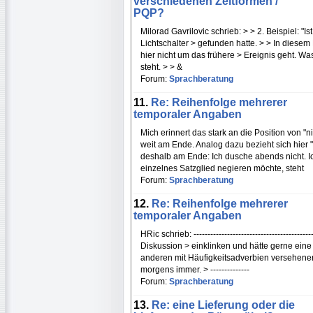
verschiedenen Zeitformen /
PQP?
Milorad Gavrilovic schrieb: > > 2. Beispiel: "I
Lichtschalter > gefunden hatte. > > In diesem
hier nicht um das frühere > Ereignis geht. Wa
steht. > > &
Forum:
Sprachberatung
11.
Re: Reihenfolge mehrerer
temporaler Angaben
Mich erinnert das stark an die Position von "n
weit am Ende. Analog dazu bezieht sich hier
deshalb am Ende: Ich dusche abends nicht. 
einzelnes Satzglied negieren möchte, steht
Forum:
Sprachberatung
12.
Re: Reihenfolge mehrerer
temporaler Angaben
HRic schrieb: ---------------------------------------
Diskussion > einklinken und hätte gerne eine
anderen mit Häufigkeitsadverbien versehenen
morgens immer. > --------------
Forum:
Sprachberatung
13.
Re: eine Lieferung oder die