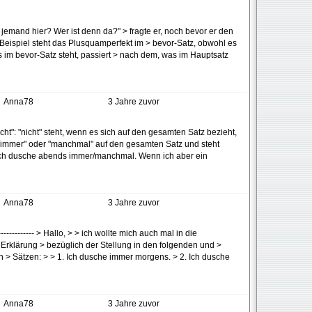
st jemand hier? Wer ist denn da?" > fragte er, noch bevor er den
 Beispiel steht das Plusquamperfekt im > bevor-Satz, obwohl es
s im bevor-Satz steht, passiert > nach dem, was im Hauptsatz
Anna78
3 Jahre zuvor
icht": "nicht" steht, wenn es sich auf den gesamten Satz bezieht,
 "immer" oder "manchmal" auf den gesamten Satz und steht
Ich dusche abends immer/manchmal. Wenn ich aber ein
Anna78
3 Jahre zuvor
---------------- > Hallo, > > ich wollte mich auch mal in die
 Erklärung > bezüglich der Stellung in den folgenden und >
 > Sätzen: > > 1. Ich dusche immer morgens. > 2. Ich dusche
Anna78
3 Jahre zuvor