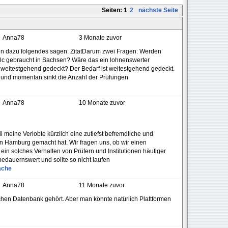
Seiten:
1
2
nächste Seite
Anna78
3 Monate zuvor
ann dazu folgendes sagen: ZitatDarum zwei Fragen: Werden
Telc gebraucht in Sachsen? Wäre das ein lohnenswerter
f weitestgehend gedeckt? Der Bedarf ist weitestgehend gedeckt.
r und momentan sinkt die Anzahl der Prüfungen
Anna78
10 Monate zuvor
l meine Verlobte kürzlich eine zutiefst befremdliche und
in Hamburg gemacht hat. Wir fragen uns, ob wir einen
 ein solches Verhalten von Prüfern und Institutionen häufiger
 bedauernswert und sollte so nicht laufen
ache
Anna78
11 Monate zuvor
chen Datenbank gehört. Aber man könnte natürlich Plattformen