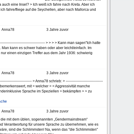
auch eine Insel? > Ich weiß ich fahre nach Kreta. Aber ich
, ich fahre/fliege auf die Seychellen, aber nach Mallorca und
Anna78
3 Jahre zuvor
------------------------------------ > > > > Kann man sagen"Ich hatte
t. Man kann es schwer haben oder aber leicht/einfach. Im
 nur einen einzigen Treffer aus dem Jahr 1936: schwierig
Anna78
3 Jahre zuvor
------------------------- > Anna78 schrieb: > -------------------------------
 sehr bemerkenswert, mit > welcher > > Aggressivität manche
nderinklusive Sprache im Speziellen > bekämpfen > > zu
ache
Anna78
3 Jahre zuvor
er, die mit dem üblen, sogenannten „Gendermainstream“
nd Verantwortung für unsere Sprache zu übernehmen, wie es
wäre, sind die Schlimmsten! Na, wenn das "die Schlimmsten"