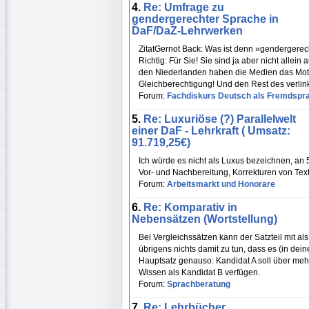
4.
Re: Umfrage zu
gendergerechter Sprache in
DaF/DaZ-Lehrwerken
ZitatGernot Back: Was ist denn »gendergerec
Richtig: Für Sie! Sie sind ja aber nicht allein
den Niederlanden haben die Medien das Motion
Gleichberechtigung! Und den Rest des verlin
Forum:
Fachdiskurs Deutsch als Fremdspr
5.
Re: Luxuriöse (?) Parallelwelt
einer DaF - Lehrkraft ( Umsatz:
91.719,25€)
Ich würde es nicht als Luxus bezeichnen, an 
Vor- und Nachbereitung, Korrekturen von Text
Forum:
Arbeitsmarkt und Honorare
6.
Re: Komparativ in
Nebensätzen (Wortstellung)
Bei Vergleichssätzen kann der Satzteil mit al
übrigens nichts damit zu tun, dass es (in dein
Hauptsatz genauso: Kandidat A soll über mehr
Wissen als Kandidat B verfügen.
Forum:
Sprachberatung
7.
Re: Lehrbücher