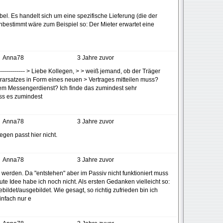
el. Es handelt sich um eine spezifische Lieferung (die der
nbestimmt wäre zum Beispiel so: Der Mieter erwartet eine
Anna78
3 Jahre zuvor
------------------- > Liebe Kollegen, > > weiß jemand, ob der Träger
rsatzes in Form eines neuen > Vertrages mitteilen muss?
einem Messengerdienst? Ich finde das zumindest sehr
ss es zumindest
Anna78
3 Jahre zuvor
egen passt hier nicht.
Anna78
3 Jahre zuvor
 werden. Da "entstehen" aber im Passiv nicht funktioniert muss
ute Idee habe ich noch nicht. Als ersten Gedanken vielleicht so:
ldet/ausgebildet. Wie gesagt, so richtig zufrieden bin ich
einfach nur e