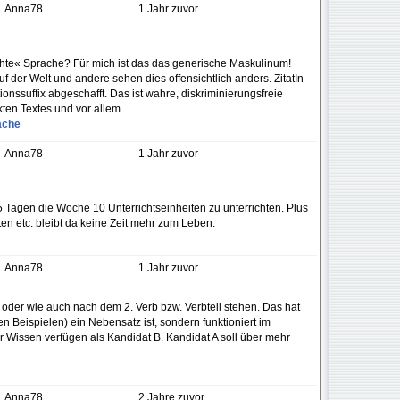
Anna78
1 Jahr zuvor
hte« Sprache? Für mich ist das das generische Maskulinum!
 auf der Welt und andere sehen dies offensichtlich anders. ZitatIn
ssuffix abgeschafft. Das ist wahre, diskriminierungsfreie
kten Textes und vor allem
ache
Anna78
1 Jahr zuvor
5 Tagen die Woche 10 Unterrichtseinheiten zu unterrichten. Plus
en etc. bleibt da keine Zeit mehr zum Leben.
Anna78
1 Jahr zuvor
s oder wie auch nach dem 2. Verb bzw. Verbteil stehen. Das hat
en Beispielen) ein Nebensatz ist, sondern funktioniert im
 Wissen verfügen als Kandidat B. Kandidat A soll über mehr
Anna78
2 Jahre zuvor