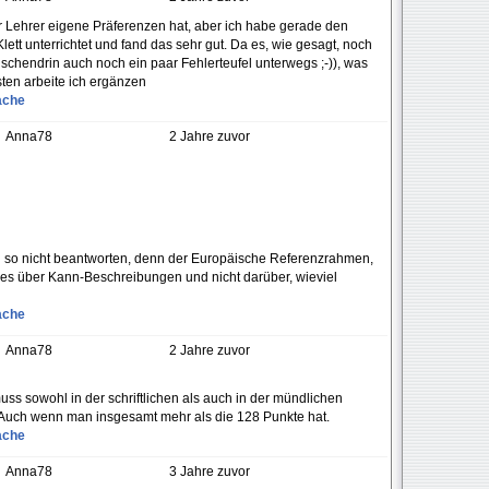
er Lehrer eigene Präferenzen hat, aber ich habe gerade den
ett unterrichtet und fand das sehr gut. Da es, wie gesagt, noch
ischendrin auch noch ein paar Fehlerteufel unterwegs ;-)), was
sten arbeite ich ergänzen
ache
Anna78
2 Jahre zuvor
ch so nicht beantworten, denn der Europäische Referenzrahmen,
 dies über Kann-Beschreibungen und nicht darüber, wieviel
ache
Anna78
2 Jahre zuvor
ss sowohl in der schriftlichen als auch in der mündlichen
 Auch wenn man insgesamt mehr als die 128 Punkte hat.
ache
Anna78
3 Jahre zuvor